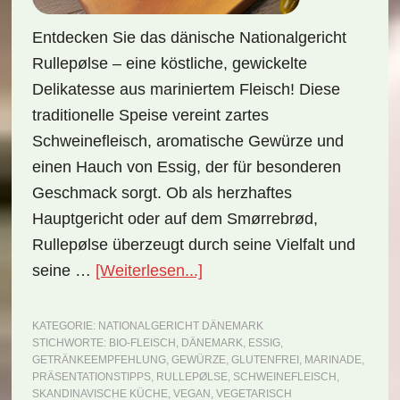
Entdecken Sie das dänische Nationalgericht
Rullepølse – eine köstliche, gewickelte
Delikatesse aus mariniertem Fleisch! Diese
traditionelle Speise vereint zartes
Schweinefleisch, aromatische Gewürze und
einen Hauch von Essig, der für besonderen
Geschmack sorgt. Ob als herzhaftes
Hauptgericht oder auf dem Smørrebrød,
Rullepølse überzeugt durch seine Vielfalt und
ÜberNationalgericht
seine …
[Weiterlesen...]
Dänemark:
Rullepølse
KATEGORIE:
NATIONALGERICHT DÄNEMARK
STICHWORTE:
BIO-FLEISCH
,
DÄNEMARK
,
ESSIG
,
(Rezept)
GETRÄNKEEMPFEHLUNG
,
GEWÜRZE
,
GLUTENFREI
,
MARINADE
,
PRÄSENTATIONSTIPPS
,
RULLEPØLSE
,
SCHWEINEFLEISCH
,
SKANDINAVISCHE KÜCHE
,
VEGAN
,
VEGETARISCH