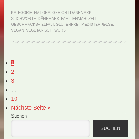
Dänemark:
Medisterpølse
KATEGORIE:
NATIONALGERICHT DÄNEMARK
STICHWORTE:
DÄNEMARK
,
FAMILIENMAHLZEIT
,
(Rezept)
GESCHMACKSVIELFALT
,
GLUTENFREI
,
MEDISTERPØLSE
,
VEGAN
,
VEGETARISCH
,
WURST
Seite
1
Seite
2
Seite
3
Weggelassene
…
Zwischenseiten
Seite
10
aufrufen
Nächste Seite
»
Seitenspalte
Suchen
SUCHEN