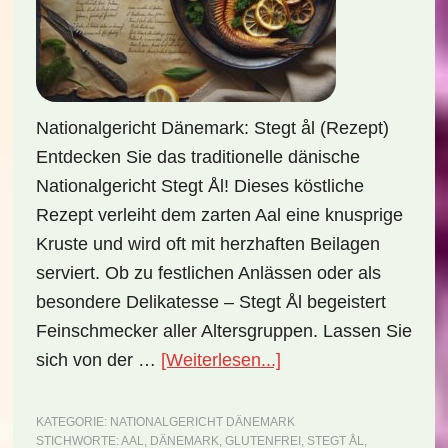
Nationalgericht Dänemark: Stegt ål (Rezept)
Entdecken Sie das traditionelle dänische
Nationalgericht Stegt Ål! Dieses köstliche
Rezept verleiht dem zarten Aal eine knusprige
Kruste und wird oft mit herzhaften Beilagen
serviert. Ob zu festlichen Anlässen oder als
besondere Delikatesse – Stegt Ål begeistert
Feinschmecker aller Altersgruppen. Lassen Sie
ÜberNationalgericht
sich von der …
[Weiterlesen...]
Dänemark:
Stegt
KATEGORIE:
NATIONALGERICHT DÄNEMARK
STICHWORTE:
AAL
,
DÄNEMARK
,
GLUTENFREI
,
STEGT ÅL
,
ål