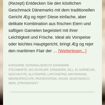
(Rezept) Entdecken Sie den köstlichen
Geschmack Dänemarks mit dem traditionellen
Gericht Æg og rejer! Diese einfache, aber
delikate Kombination aus frischen Eiern und
saftigen Garnelen begeistert mit ihrer
Leichtigkeit und Frische. Ideal als Vorspeise
oder leichtes Hauptgericht, bringt Æg og rejer
ÜberNatio
den maritimen Flair der …
[Weiterlesen...]
Dänemark
Æg
KATEGORIE:
NATIONALGERICHT DÄNEMARK
STICHWORTE:
ÆG OG REJER
,
DÄNEMARK
,
DILL
,
EI
,
GARNELEN
,
og
GESCHICHTE
,
GLUTENFREI
,
LAKTOSEFREI
,
MAYONNAISE
,
rejer
MEERESFRÜCHTE
,
PRÄSENTATION
,
VEGAN
,
VEGETARISCH
,
WEIN
,
ZITRONENSAFT
(Rezept)