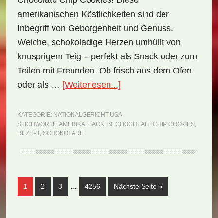
Chocolate Chip Cookies! Diese
amerikanischen Köstlichkeiten sind der
Inbegriff von Geborgenheit und Genuss.
Weiche, schokoladige Herzen umhüllt von
knusprigem Teig – perfekt als Snack oder zum
Teilen mit Freunden. Ob frisch aus dem Ofen
ÜberNationalgericht
oder als …
[Weiterlesen...]
USA:
Chocolate
KATEGORIE:
NATIONALGERICHT USA
STICHWORTE:
AMERIKA
,
BACKEN
,
CHOCOLATE CHIP COOKIES
,
Chip
REZEPT
,
SCHOKOLADE
Cookies
(Rezept)
Weggelassene
Seite
Seite
Seite
Seite
aufrufen
1
2
3
…
4256
Nächste Seite
»
Zwischenseiten