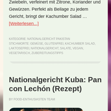
Zwiebeln, verfeinert mit Zitrone, Koriander und
Gewürzen. Perfekt als Beilage zu jedem
Gericht, bringt der Kachumber Salad …
ÜberNationalgericht
[Weiterlesen...]
Pakistan:
Kachumber
KATEGORIE:
NATIONALGERICHT PAKISTAN
STICHWORTE:
GEMÜSE
,
GLUTENFREI
,
KACHUMBER SALAD
,
Salad
LAKTOSEFREI
,
NATIONALGERICHT
,
SALATE
,
VEGAN
,
(Rezept)
VEGETARISCH
,
ZUBEREITUNGSTIPPS
Nationalgericht Kuba: Pan
con Lechón (Rezept)
BY
FOOD-ENTHUSIASTEN TEAM