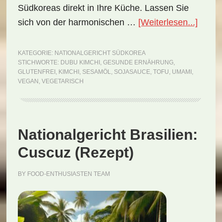
Südkoreas direkt in Ihre Küche. Lassen Sie
ÜberN
sich von der harmonischen …
[Weiterlesen...]
Südko
Dubu
KATEGORIE:
NATIONALGERICHT SÜDKOREA
STICHWORTE:
DUBU KIMCHI
,
GESUNDE ERNÄHRUNG
,
Kimch
GLUTENFREI
,
KIMCHI
,
SESAMÖL
,
SOJASAUCE
,
TOFU
,
UMAMI
,
(Reze
VEGAN
,
VEGETARISCH
Nationalgericht Brasilien:
Cuscuz (Rezept)
BY
FOOD-ENTHUSIASTEN TEAM