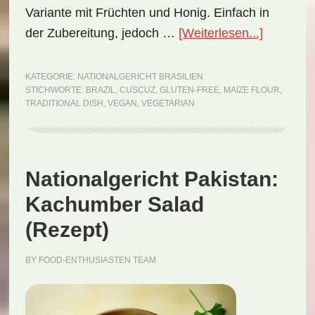
Variante mit Früchten und Honig. Einfach in
ÜberNati
der Zubereitung, jedoch …
[Weiterlesen...]
Brasilien:
Cuscuz
KATEGORIE:
NATIONALGERICHT BRASILIEN
STICHWORTE:
BRAZIL
,
CUSCUZ
,
GLUTEN-FREE
,
MAIZE FLOUR
,
(Rezept)
TRADITIONAL DISH
,
VEGAN
,
VEGETARIAN
Nationalgericht Pakistan:
Kachumber Salad
(Rezept)
BY
FOOD-ENTHUSIASTEN TEAM