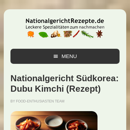
Zur
Zum
Zur
Hauptnavigation
Inhalt
Seitenspalte
springen
springen
springen
MENU
Nationalgericht Südkorea:
Dubu Kimchi (Rezept)
BY
FOOD-ENTHUSIASTEN TEAM