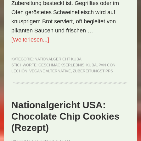
Zubereitung besteckt ist. Gegrilltes oder im
Ofen geröstetes Schweinefleisch wird auf
knusprigem Brot serviert, oft begleitet von
pikanten Saucen und frischen …
ÜberNationalgericht
[Weiterlesen...]
Kuba:
Pan
KATEGORIE:
NATIONALGERICHT KUBA
STICHWORTE:
GESCHMACKSERLEBNIS
,
KUBA
,
PAN CON
con
LECHÓN
,
VEGANE ALTERNATIVE
,
ZUBEREITUNGSTIPPS
Lechón
(Rezept)
Nationalgericht USA:
Chocolate Chip Cookies
(Rezept)