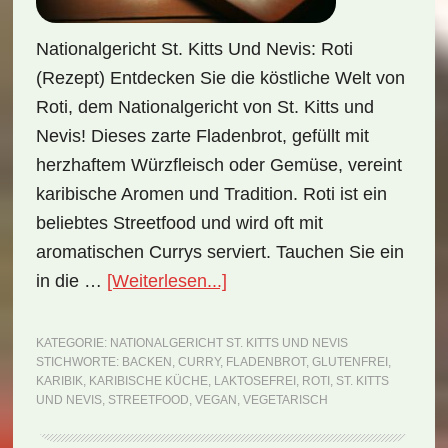
Nationalgericht St. Kitts Und Nevis: Roti
(Rezept) Entdecken Sie die köstliche Welt von
Roti, dem Nationalgericht von St. Kitts und
Nevis! Dieses zarte Fladenbrot, gefüllt mit
herzhaftem Würzfleisch oder Gemüse, vereint
karibische Aromen und Tradition. Roti ist ein
beliebtes Streetfood und wird oft mit
aromatischen Currys serviert. Tauchen Sie ein
ÜberNationalgericht
in die …
[Weiterlesen...]
St.
Kitts
KATEGORIE:
NATIONALGERICHT ST. KITTS UND NEVIS
STICHWORTE:
BACKEN
,
CURRY
,
FLADENBROT
,
GLUTENFREI
,
und
KARIBIK
,
KARIBISCHE KÜCHE
,
LAKTOSEFREI
,
ROTI
,
ST. KITTS
Nevis:
UND NEVIS
,
STREETFOOD
,
VEGAN
,
VEGETARISCH
Roti