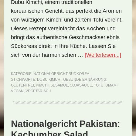
Dubu Kimchi, einem traditionellen
koreanischen Gericht, das perfekt die Aromen
von würzigem Kimchi und zartem Tofu vereint.
Dieses Rezept vereinfacht das Kochen und
bringt das authentische Geschmackserlebnis
Südkoreas direkt in Ihre Küche. Lassen Sie
ÜberN
sich von der harmonischen …
[Weiterlesen...]
Südko
Dubu
KATEGORIE:
NATIONALGERICHT SÜDKOREA
STICHWORTE:
DUBU KIMCHI
,
GESUNDE ERNÄHRUNG
,
Kimch
GLUTENFREI
,
KIMCHI
,
SESAMÖL
,
SOJASAUCE
,
TOFU
,
UMAMI
,
(Reze
VEGAN
,
VEGETARISCH
Nationalgericht Pakistan:
Kachumber Salad