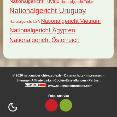
Nationalgericht Tuvalu
Nationalgericht Türkei
Nationalgericht Uruguay
Nationalgericht Vietnam
Nationalgericht USA
Nationalgericht Ägypten
Nationalgericht Österreich
© 2026 nationalgerichtrezepte.de -
Datenschutz
-
Impressum
-
Sitemap
-
Affiliate Links
-
Cookie-Einstellungen
- Partner:
|
www.nationaldishrecipes.com
Folge uns via: