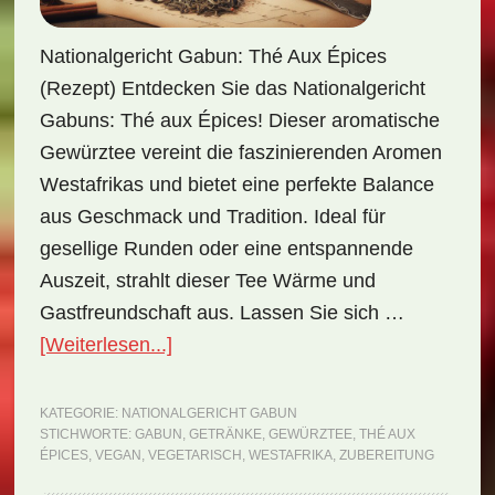
Nationalgericht Gabun: Thé Aux Épices
(Rezept) Entdecken Sie das Nationalgericht
Gabuns: Thé aux Épices! Dieser aromatische
Gewürztee vereint die faszinierenden Aromen
Westafrikas und bietet eine perfekte Balance
aus Geschmack und Tradition. Ideal für
gesellige Runden oder eine entspannende
Auszeit, strahlt dieser Tee Wärme und
Gastfreundschaft aus. Lassen Sie sich …
ÜberNationalgericht
[Weiterlesen...]
Gabun:
Thé
KATEGORIE:
NATIONALGERICHT GABUN
STICHWORTE:
GABUN
,
GETRÄNKE
,
GEWÜRZTEE
,
THÉ AUX
aux
ÉPICES
,
VEGAN
,
VEGETARISCH
,
WESTAFRIKA
,
ZUBEREITUNG
Épices