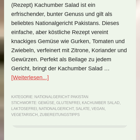
(Rezept) Kachumber Salad ist ein
erfrischender, bunter Genuss und gilt als
beliebtes Nationalgericht Pakistans. Dieses
einfache, aber köstliche Rezept vereint
knackiges Gemüse wie Gurken, Tomaten und
Zwiebeln, verfeinert mit Zitrone, Koriander und
Gewürzen. Perfekt als Beilage zu jedem
Gericht, bringt der Kachumber Salad …
ÜberNationalgericht
[Weiterlesen...]
Pakistan:
Kachumber
KATEGORIE:
NATIONALGERICHT PAKISTAN
STICHWORTE:
GEMÜSE
,
GLUTENFREI
,
KACHUMBER SALAD
,
Salad
LAKTOSEFREI
,
NATIONALGERICHT
,
SALATE
,
VEGAN
,
(Rezept)
VEGETARISCH
,
ZUBEREITUNGSTIPPS