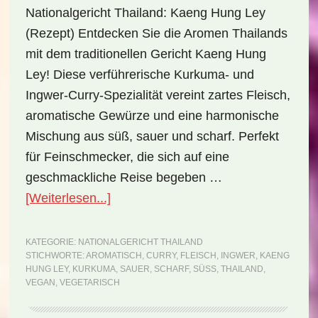
Nationalgericht Thailand: Kaeng Hung Ley
(Rezept) Entdecken Sie die Aromen Thailands
mit dem traditionellen Gericht Kaeng Hung
Ley! Diese verführerische Kurkuma- und
Ingwer-Curry-Spezialität vereint zartes Fleisch,
aromatische Gewürze und eine harmonische
Mischung aus süß, sauer und scharf. Perfekt
für Feinschmecker, die sich auf eine
geschmackliche Reise begeben …
ÜberNationalgericht
[Weiterlesen...]
Thailand:
Kaeng
KATEGORIE:
NATIONALGERICHT THAILAND
STICHWORTE:
AROMATISCH
,
CURRY
,
FLEISCH
,
INGWER
,
KAENG
Hung
HUNG LEY
,
KURKUMA
,
SAUER
,
SCHARF
,
SÜSS
,
THAILAND
,
Ley
VEGAN
,
VEGETARISCH
(Rezept)