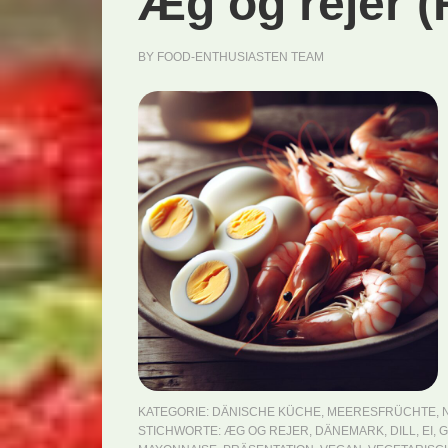
Æg og rejer (
BY
FOOD-ENTHUSIASTEN TEAM
KATEGORIE:
DÄNISCHE KÜCHE
,
MEERESFRÜCHTE
,
STICHWORTE:
ÆG OG REJER
,
DÄNEMARK
,
DILL
,
EI
,
G