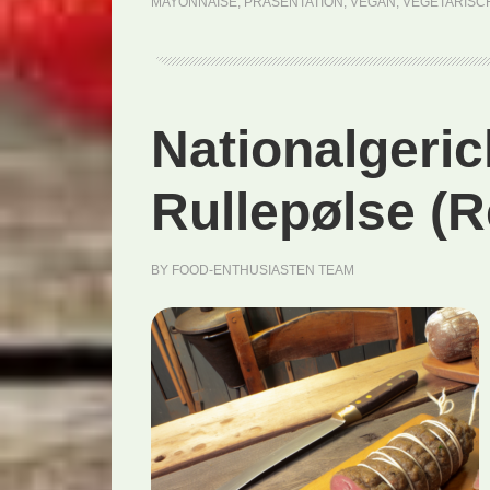
MAYONNAISE
,
PRÄSENTATION
,
VEGAN
,
VEGETARISC
Nationalgeri
Rullepølse (R
BY
FOOD-ENTHUSIASTEN TEAM