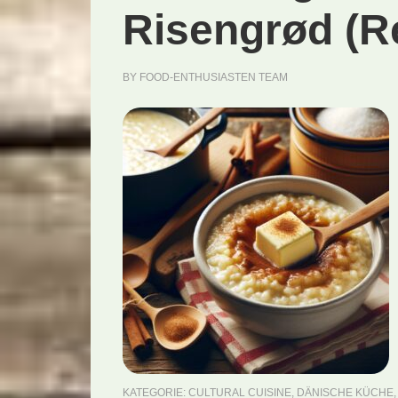
Risengrød (R
BY
FOOD-ENTHUSIASTEN TEAM
KATEGORIE:
CULTURAL CUISINE
,
DÄNISCHE KÜCHE