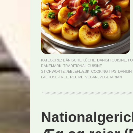
KATEGORIE:
DÄNISCHE KÜCHE
,
DANISH CUISINE
,
FO
DÄNEMARK
,
TRADITIONAL CUISINE
STICHWORTE:
ÆBLEFLÆSK
,
COOKING TIPS
,
DANISH 
LACTOSE-FREE
,
RECIPE
,
VEGAN
,
VEGETARIAN
Nationalgeri