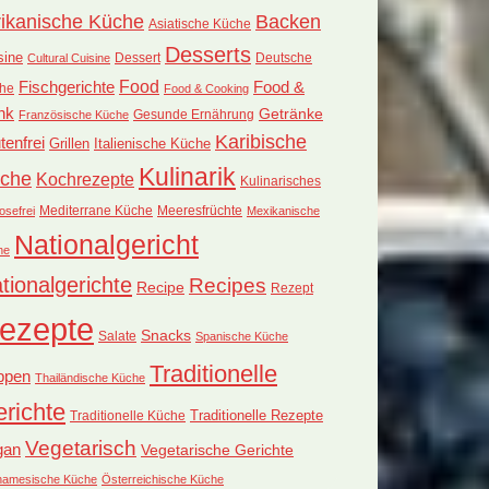
rikanische Küche
Backen
Asiatische Küche
Desserts
sine
Dessert
Deutsche
Cultural Cuisine
Food
Fischgerichte
Food &
he
Food & Cooking
nk
Getränke
Französische Küche
Gesunde Ernährung
Karibische
tenfrei
Grillen
Italienische Küche
Kulinarik
che
Kochrezepte
Kulinarisches
Mediterrane Küche
Meeresfrüchte
osefrei
Mexikanische
Nationalgericht
he
tionalgerichte
Recipes
Recipe
Rezept
ezepte
Snacks
Salate
Spanische Küche
Traditionelle
ppen
Thailändische Küche
richte
Traditionelle Küche
Traditionelle Rezepte
Vegetarisch
gan
Vegetarische Gerichte
tnamesische Küche
Österreichische Küche