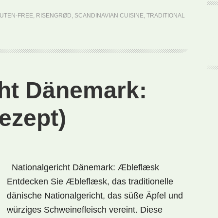
(Rezept)
UTEN-FREE
,
RISENGRØD
,
SCANDINAVIAN CUISINE
,
TRADITIONAL
cht Dänemark:
ezept)
Nationalgericht Dänemark: Æbleflæsk
Entdecken Sie Æbleflæsk, das traditionelle
dänische Nationalgericht, das süße Äpfel und
würziges Schweinefleisch vereint. Diese