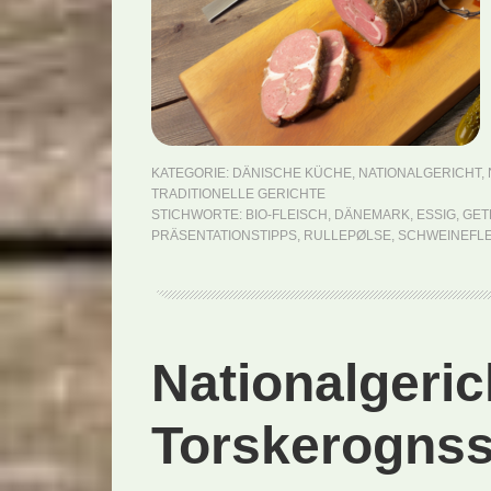
KATEGORIE:
DÄNISCHE KÜCHE
,
NATIONALGERICHT
,
TRADITIONELLE GERICHTE
STICHWORTE:
BIO-FLEISCH
,
DÄNEMARK
,
ESSIG
,
GET
PRÄSENTATIONSTIPPS
,
RULLEPØLSE
,
SCHWEINEFL
Nationalgeri
Torskerognss