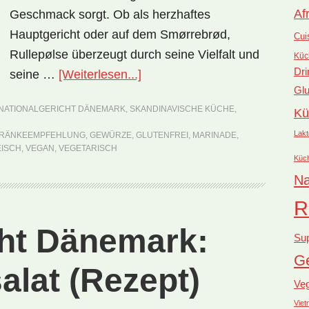
Af
Geschmack sorgt. Ob als herzhaftes
Hauptgericht oder auf dem Smørrebrød,
Cui
Rullepølse überzeugt durch seine Vielfalt und
Küc
Dri
ÜberNationalgericht
seine …
[Weiterlesen...]
Glu
Dänemark:
NATIONALGERICHT DÄNEMARK
,
SKANDINAVISCHE KÜCHE
,
Kü
Rullepølse
(Rezept)
Lakt
RÄNKEEMPFEHLUNG
,
GEWÜRZE
,
GLUTENFREI
,
MARINADE
,
EISCH
,
VEGAN
,
VEGETARISCH
Küc
Na
R
cht Dänemark:
Su
Ge
alat (Rezept)
Ve
Vie