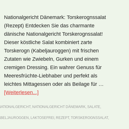
Nationalgericht Dänemark: Torskerognssalat
(Rezept) Entdecken Sie das charmante
dänische Nationalgericht Torskerognssalat!
Dieser köstliche Salat kombiniert zarte
Torskerogn (Kabeljauroggen) mit frischen
Zutaten wie Zwiebeln, Gurken und einem
cremigen Dressing. Ein wahrer Genuss für
Meeresfrüchte-Liebhaber und perfekt als
leichtes Mittagessen oder als Beilage für …
ÜberNationalgericht
[Weiterlesen...]
Dänemark:
NATIONALGERICHT
,
NATIONALGERICHT DÄNEMARK
,
SALATE
,
Torskerognssalat
(Rezept)
ABELJAUROGGEN
,
LAKTOSEFREI
,
REZEPT
,
TORSKEROGNSSALAT
,