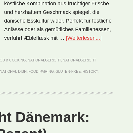
köstliche Kombination aus fruchtiger Frische
und herzhaftem Geschmack spiegelt die
dänische Esskultur wider. Perfekt für festliche
Anlässe oder als gemütliches Familienessen,
ÜberNational
verführt Æbleflæsk mit …
[Weiterlesen...]
Dänemark:
Æbleflæsk
OD & COOKING
,
NATIONALGERICHT
,
NATIONALGERICHT
(Rezept)
NATIONAL DISH
,
FOOD PAIRING
,
GLUTEN-FREE
,
HISTORY
,
cht Dänemark: