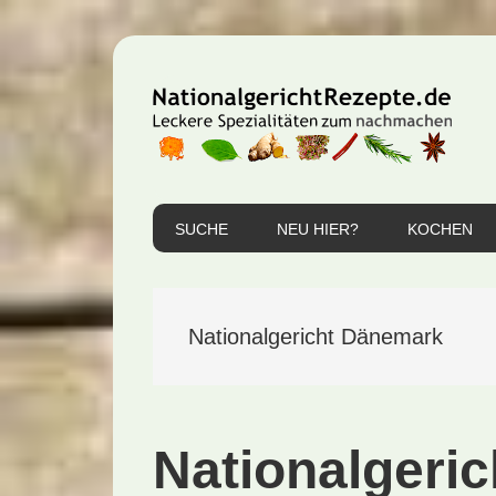
Zur
Zum
Zur
Hauptnavigation
Inhalt
Seitenspalte
springen
springen
springen
SUCHE
NEU HIER?
KOCHEN
Nationalgericht Dänemark
Nationalgeri