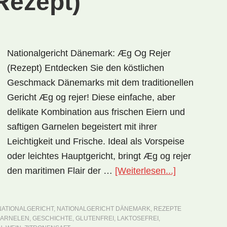
Rezept)
Nationalgericht Dänemark: Æg Og Rejer
(Rezept) Entdecken Sie den köstlichen
Geschmack Dänemarks mit dem traditionellen
Gericht Æg og rejer! Diese einfache, aber
delikate Kombination aus frischen Eiern und
saftigen Garnelen begeistert mit ihrer
Leichtigkeit und Frische. Ideal als Vorspeise
oder leichtes Hauptgericht, bringt Æg og rejer
ÜberNational
den maritimen Flair der …
[Weiterlesen...]
Dänemark:
Æg
NATIONALGERICHT
,
NATIONALGERICHT DÄNEMARK
,
REZEPTE
og
ARNELEN
,
GESCHICHTE
,
GLUTENFREI
,
LAKTOSEFREI
,