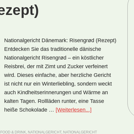
ezept)
Nationalgericht Dänemark: Risengrød (Rezept)
Entdecken Sie das traditionelle dänische
Nationalgericht Risengrød – ein köstlicher
Reisbrei, der mit Zimt und Zucker verfeinert
wird. Dieses einfache, aber herzliche Gericht
ist nicht nur ein Winterliebling, sondern weckt
auch Kindheitserinnerungen und Wärme an
kalten Tagen. Rollläden runter, eine Tasse
ÜberNationalgeric
heiße Schokolade …
[Weiterlesen...]
Dänemark:
Risengrød
,
FOOD & DRINK
,
NATIONALGERICHT
,
NATIONALGERICHT