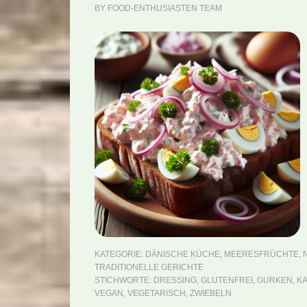
BY
FOOD-ENTHUSIASTEN TEAM
KATEGORIE:
DÄNISCHE KÜCHE
,
MEERESFRÜCHTE
,
TRADITIONELLE GERICHTE
STICHWORTE:
DRESSING
,
GLUTENFREI
,
GURKEN
,
K
VEGAN
,
VEGETARISCH
,
ZWIEBELN