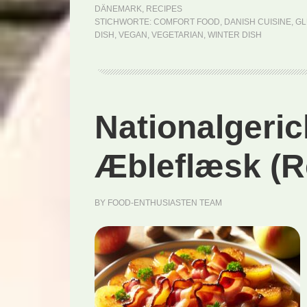
DÄNEMARK
,
RECIPES
STICHWORTE:
COMFORT FOOD
,
DANISH CUISINE
,
GL
DISH
,
VEGAN
,
VEGETARIAN
,
WINTER DISH
Nationalgeri
Æbleflæsk (R
BY
FOOD-ENTHUSIASTEN TEAM