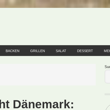
BACKEN
GRILLEN
SALAT
DESSERT
ME
Se
Su
cht Dänemark: