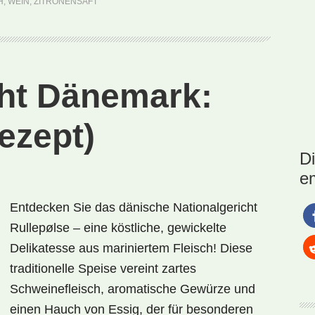
rejer
H
,
WEIN
,
ZITRONENSAFT
(Rezept)
cht Dänemark:
ezept)
D
e
Entdecken Sie das dänische Nationalgericht
Rullepølse – eine köstliche, gewickelte
Delikatesse aus mariniertem Fleisch! Diese
traditionelle Speise vereint zartes
Schweinefleisch, aromatische Gewürze und
einen Hauch von Essig, der für besonderen