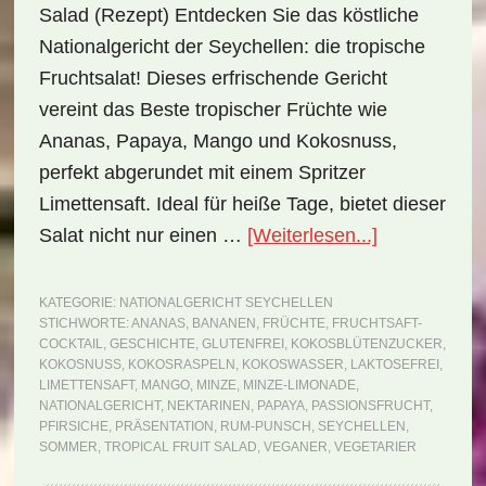
Salad (Rezept) Entdecken Sie das köstliche
Nationalgericht der Seychellen: die tropische
Fruchtsalat! Dieses erfrischende Gericht
vereint das Beste tropischer Früchte wie
Ananas, Papaya, Mango und Kokosnuss,
perfekt abgerundet mit einem Spritzer
Limettensaft. Ideal für heiße Tage, bietet dieser
ÜberNational
Salat nicht nur einen …
[Weiterlesen...]
Seychellen:
Tropical
KATEGORIE:
NATIONALGERICHT SEYCHELLEN
STICHWORTE:
ANANAS
,
BANANEN
,
FRÜCHTE
,
FRUCHTSAFT-
Fruit
COCKTAIL
,
GESCHICHTE
,
GLUTENFREI
,
KOKOSBLÜTENZUCKER
,
Salad
KOKOSNUSS
,
KOKOSRASPELN
,
KOKOSWASSER
,
LAKTOSEFREI
,
LIMETTENSAFT
,
MANGO
,
MINZE
,
MINZE-LIMONADE
,
(Rezept)
NATIONALGERICHT
,
NEKTARINEN
,
PAPAYA
,
PASSIONSFRUCHT
,
PFIRSICHE
,
PRÄSENTATION
,
RUM-PUNSCH
,
SEYCHELLEN
,
SOMMER
,
TROPICAL FRUIT SALAD
,
VEGANER
,
VEGETARIER