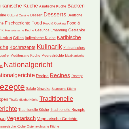
rikanische Küche
Backen
Asiatische Küche
Desserts
sine
Dessert
Deutsche
Cultural Cuisine
Food
Fischgerichte
Food &
he
Food & Cooking
nk
Getränke
Französische Küche
Gesunde Ernährung
Karibische
tenfrei
Grillen
Italienische Küche
Kulinarik
che
Kochrezepte
Kulinarisches
Mediterrane Küche
Meeresfrüchte
osefrei
Mexikanische
Nationalgericht
he
tionalgerichte
Recipes
Recipe
Rezept
ezepte
Snacks
Salate
Spanische Küche
Traditionelle
ppen
Thailändische Küche
richte
Traditionelle Küche
Traditionelle Rezepte
Vegetarisch
gan
Vegetarische Gerichte
tnamesische Küche
Österreichische Küche