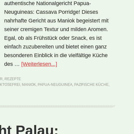
authentische Nationalgericht Papua-
Neuguineas: Cassava Porridge! Dieses
nahrhafte Gericht aus Maniok begeistert mit
seiner cremigen Textur und milden Aromen.
Egal, ob als Frühstück oder Snack, es ist
einfach zuzubereiten und bietet einen ganz
besonderen Einblick in die vielfältige Küche
ÜberNationalgericht
des …
[Weiterlesen...]
Papua-
UR
,
REZEPTE
Neuguinea:
KTOSEFREI
,
MANIOK
,
PAPUA-NEUGUINEA
,
PAZIFISCHE KÜCHE
,
Cassava
Porridge
(Rezept)
ht Palau: