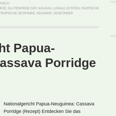
Kaukau
RISCH
(Rezept
RZE
,
GLUTENFREIE DIÄT
,
KAUKAU
,
LOKALE ZUTATEN
,
PAZIFISCHE
TROPISCHE GETRÄNKE
,
VEGANER
,
VEGETARIER
ht Papua-
assava Porridge
Nationalgericht Papua-Neuguinea: Cassava
Porridge (Rezept) Entdecken Sie das