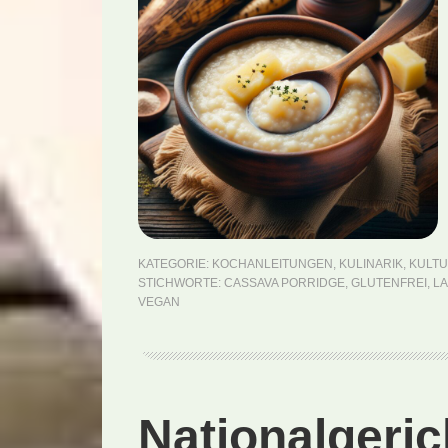
KATEGORIE:
KOCHANLEITUNGEN
,
KULINARIK
,
KULT
STICHWORTE:
CASSAVA PORRIDGE
,
GLUTENFREI
,
LA
VEGAN
Nationalgeric