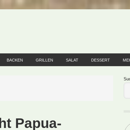
BACKEN
GRILLEN
SALAT
DESSERT
ME
Se
Su
ht Papua-