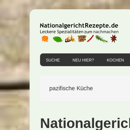
Zur
Zum
Zur
Hauptnavigation
Inhalt
Seitenspalte
springen
springen
springen
SUCHE
NEU HIER?
KOCHEN
pazifische Küche
Nationalgeric