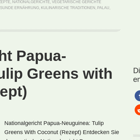
ZEPTE
,
NATIONALGERICHTE
,
VEGETARISCHE GERICHTE
Stew
SUNDE ERNÄHRUNG
,
KULINARISCHE TRADITIONEN
,
PALAU
,
(Rezept)
ht Papua-
ulip Greens with
D
e
ept)
Nationalgericht Papua-Neuguinea: Tulip
Greens With Coconut (Rezept) Entdecken Sie