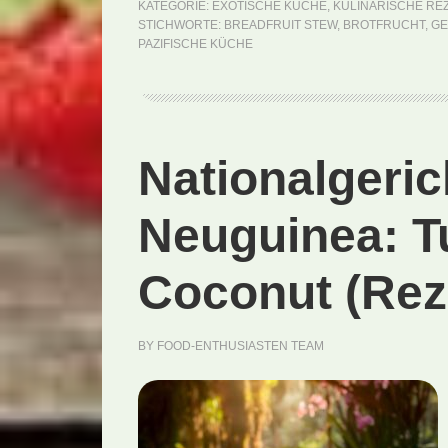
KATEGORIE:
EXOTISCHE KÜCHE
,
KULINARISCHE RE
STICHWORTE:
BREADFRUIT STEW
,
BROTFRUCHT
,
GE
PAZIFISCHE KÜCHE
Nationalgeric
Neuguinea: T
Coconut (Rez
BY
FOOD-ENTHUSIASTEN TEAM