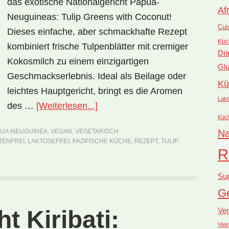
das exotische Nationalgericht Papua-
Af
Neuguineas: Tulip Greens with Coconut!
Cui
Dieses einfache, aber schmackhafte Rezept
Küc
kombiniert frische Tulpenblätter mit cremiger
Dri
Kokosmilch zu einem einzigartigen
Glu
Geschmackserlebnis. Ideal als Beilage oder
Kü
leichtes Hauptgericht, bringt es die Aromen
Lakt
ÜberNationalgericht
des …
[Weiterlesen...]
Küc
Papua-
PUA-NEUGUINEA
,
VEGAN
,
VEGETARISCH
Na
Neuguinea:
TENFREI
,
LAKTOSEFREI
,
PAZIFISCHE KÜCHE
,
REZEPT
,
TULIP
Tulip
R
Greens
Su
with
Ge
Coconut
(Rezept)
t Kiribati:
Ve
Vie