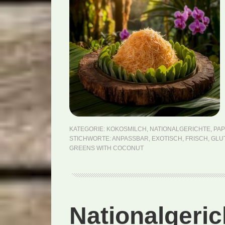
KATEGORIE:
KOKOSMILCH
,
NATIONALGERICHTE
,
PA
STICHWORTE:
ANPASSBAR
,
EXOTISCH
,
FRISCH
,
GLU
GREENS WITH COCONUT
Nationalgerich