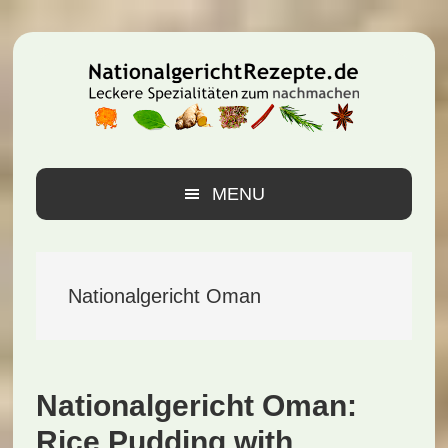
Zur
Zum
Zur
Hauptnavigation
Inhalt
Seitenspalte
springen
springen
springen
MENU
Nationalgericht Oman
Nationalgericht Oman:
Rice Pudding with