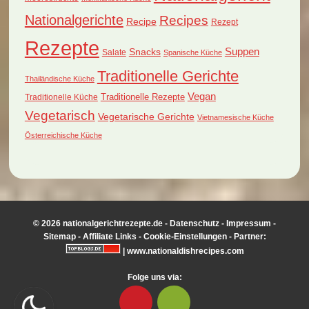
Nationalgerichte
Recipes
Recipe
Rezept
Rezepte
Suppen
Snacks
Salate
Spanische Küche
Traditionelle Gerichte
Thailändische Küche
Vegan
Traditionelle Küche
Traditionelle Rezepte
Vegetarisch
Vegetarische Gerichte
Vietnamesische Küche
Österreichische Küche
© 2026 nationalgerichtrezepte.de -
Datenschutz
-
Impressum
-
Sitemap
-
Affiliate Links
-
Cookie-Einstellungen
- Partner:
|
www.nationaldishrecipes.com
Folge uns via: