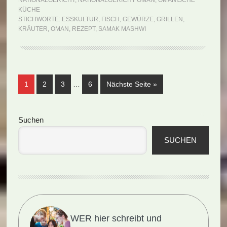
NATIONALGERICHT
,
NATIONALGERICHT OMAN
,
OMANISCHE
Mashwi
KÜCHE
(Rezept)
STICHWORTE:
ESSKULTUR
,
FISCH
,
GEWÜRZE
,
GRILLEN
,
KRÄUTER
,
OMAN
,
REZEPT
,
SAMAK MASHWI
Weggelassene
Seite
Seite
Seite
Seite
aufrufen
1
2
3
…
6
Nächste Seite
»
Zwischenseiten
Seitenspalte
Suchen
SUCHEN
WER hier schreibt und