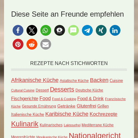
Diese Seite an Freunde empfehlen
REZEPTE NACH STICHWORTEN
Afrikanische Küche
Backen
Cuisine
Asiatische Küche
Desserts
Dessert
Deutsche Küche
Cultural Cuisine
Food
Fischgerichte
Food & Drink
Food & Cooking
Französische
Glutenfrei
Getränke
Grillen
Küche
Gesunde Ernährung
Karibische Küche
Kochrezepte
Italienische Küche
Kulinarik
Kulinarisches
Mediterrane Küche
Laktosefrei
Nationalgericht
Meeresfrüchte
Mexikanische Küche