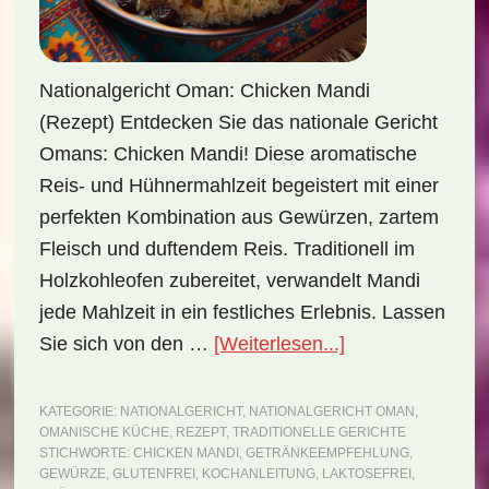
Nationalgericht Oman: Chicken Mandi
(Rezept) Entdecken Sie das nationale Gericht
Omans: Chicken Mandi! Diese aromatische
Reis- und Hühnermahlzeit begeistert mit einer
perfekten Kombination aus Gewürzen, zartem
Fleisch und duftendem Reis. Traditionell im
Holzkohleofen zubereitet, verwandelt Mandi
jede Mahlzeit in ein festliches Erlebnis. Lassen
ÜberNationalger
Sie sich von den …
[Weiterlesen...]
Oman:
Chicken
KATEGORIE:
NATIONALGERICHT
,
NATIONALGERICHT OMAN
,
OMANISCHE KÜCHE
,
REZEPT
,
TRADITIONELLE GERICHTE
Mandi
STICHWORTE:
CHICKEN MANDI
,
GETRÄNKEEMPFEHLUNG
,
(Rezept)
GEWÜRZE
,
GLUTENFREI
,
KOCHANLEITUNG
,
LAKTOSEFREI
,