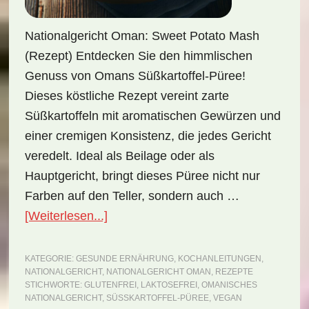
Nationalgericht Oman: Sweet Potato Mash
(Rezept) Entdecken Sie den himmlischen
Genuss von Omans Süßkartoffel-Püree!
Dieses köstliche Rezept vereint zarte
Süßkartoffeln mit aromatischen Gewürzen und
einer cremigen Konsistenz, die jedes Gericht
veredelt. Ideal als Beilage oder als
Hauptgericht, bringt dieses Püree nicht nur
Farben auf den Teller, sondern auch …
ÜberNationalgericht
[Weiterlesen...]
Oman:
Sweet
KATEGORIE:
GESUNDE ERNÄHRUNG
,
KOCHANLEITUNGEN
,
NATIONALGERICHT
,
NATIONALGERICHT OMAN
,
REZEPTE
Potato
STICHWORTE:
GLUTENFREI
,
LAKTOSEFREI
,
OMANISCHES
Mash
NATIONALGERICHT
,
SÜSSKARTOFFEL-PÜREE
,
VEGAN