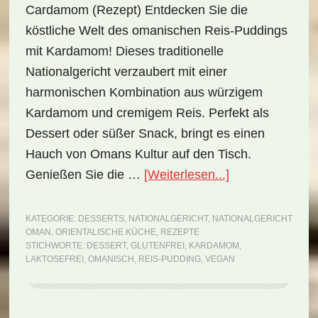
Cardamom (Rezept) Entdecken Sie die
köstliche Welt des omanischen Reis-Puddings
mit Kardamom! Dieses traditionelle
Nationalgericht verzaubert mit einer
harmonischen Kombination aus würzigem
Kardamom und cremigem Reis. Perfekt als
Dessert oder süßer Snack, bringt es einen
Hauch von Omans Kultur auf den Tisch.
ÜberNationalger
Genießen Sie die …
[Weiterlesen...]
Oman:
Rice
KATEGORIE:
DESSERTS
,
NATIONALGERICHT
,
NATIONALGERICHT
OMAN
,
ORIENTALISCHE KÜCHE
,
REZEPTE
Pudding
STICHWORTE:
DESSERT
,
GLUTENFREI
,
KARDAMOM
,
with
LAKTOSEFREI
,
OMANISCH
,
REIS-PUDDING
,
VEGAN
Cardamom
(Rezept)