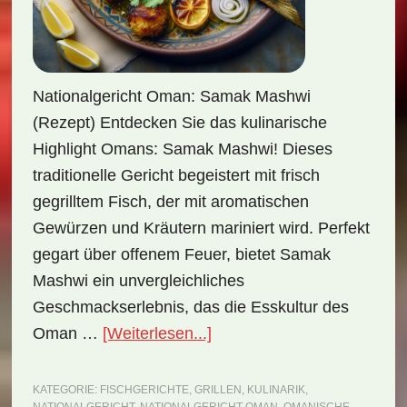
Nationalgericht Oman: Samak Mashwi
(Rezept) Entdecken Sie das kulinarische
Highlight Omans: Samak Mashwi! Dieses
traditionelle Gericht begeistert mit frisch
gegrilltem Fisch, der mit aromatischen
Gewürzen und Kräutern mariniert wird. Perfekt
gegart über offenem Feuer, bietet Samak
Mashwi ein unvergleichliches
Geschmackserlebnis, das die Esskultur des
ÜberNationalgericht
Oman …
[Weiterlesen...]
Oman:
Samak
KATEGORIE:
FISCHGERICHTE
,
GRILLEN
,
KULINARIK
,