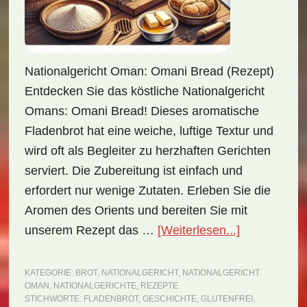
Nationalgericht Oman: Omani Bread (Rezept)
Entdecken Sie das köstliche Nationalgericht
Omans: Omani Bread! Dieses aromatische
Fladenbrot hat eine weiche, luftige Textur und
wird oft als Begleiter zu herzhaften Gerichten
serviert. Die Zubereitung ist einfach und
erfordert nur wenige Zutaten. Erleben Sie die
Aromen des Orients und bereiten Sie mit
ÜberNationa
unserem Rezept das …
[Weiterlesen...]
Oman:
Omani
KATEGORIE:
BROT
,
NATIONALGERICHT
,
NATIONALGERICHT
OMAN
,
NATIONALGERICHTE
,
REZEPTE
Bread
STICHWORTE:
FLADENBROT
,
GESCHICHTE
,
GLUTENFREI
,