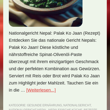
Nationalgericht Nepal: Palak Ko Jaan (Rezept)
Entdecken Sie das nationale Gericht Nepals:
Palak Ko Jaan! Diese köstliche und
nährstoffreiche Spinat-Olivenöl-Paste
überzeugt mit ihrem einzigartigen Geschmack
und der perfekten Kombination aus Gewürzen.
Serviert mit Reis oder Brot wird Palak Ko Jaan
zum Highlight jeder Mahlzeit. Tauchen Sie ein
ÜberNationalgericht
in die …
[Weiterlesen...]
Nepal:
Palak
KATEGORIE:
GESUNDE ERNÄHRUNG
,
NATIONALGERICHT
,