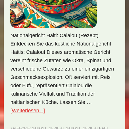
Nationalgericht Haiti: Calalou (Rezept)
Entdecken Sie das köstliche Nationalgericht
Haitis: Calalou! Dieses aromatische Gericht
vereint frische Zutaten wie Okra, Spinat und
verschiedene Gewürze zu einer einzigartigen
Geschmacksexplosion. Oft serviert mit Reis
oder Fufu, repräsentiert Calalou die
kulinarische Vielfalt und Tradition der
haitianischen Küche. Lassen Sie …
ÜberNationalgericht
[Weiterlesen...]
Haiti:
Calalou
KATEGORIE:
NATIONALGERICHT
,
NATIONALGERICHT HAITI