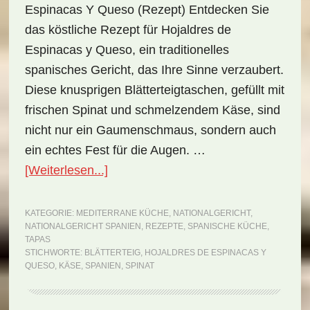
Espinacas Y Queso (Rezept) Entdecken Sie
das köstliche Rezept für Hojaldres de
Espinacas y Queso, ein traditionelles
spanisches Gericht, das Ihre Sinne verzaubert.
Diese knusprigen Blätterteigtaschen, gefüllt mit
frischen Spinat und schmelzendem Käse, sind
nicht nur ein Gaumenschmaus, sondern auch
ein echtes Fest für die Augen. …
ÜberNationalgericht
[Weiterlesen...]
Spanien:
Hojaldres
KATEGORIE:
MEDITERRANE KÜCHE
,
NATIONALGERICHT
,
NATIONALGERICHT SPANIEN
,
REZEPTE
,
SPANISCHE KÜCHE
,
de
TAPAS
Espinacas
STICHWORTE:
BLÄTTERTEIG
,
HOJALDRES DE ESPINACAS Y
QUESO
,
KÄSE
,
SPANIEN
,
SPINAT
y
Queso