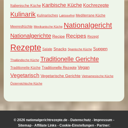
Karibische Küche
Kochrezepte
Italienische Küche
Kulinarik
Kulinarisches
Mediterrane Küche
Laktosefrei
Nationalgericht
Meeresfrüchte
Mexikanische Küche
Nationalgerichte
Recipes
Recipe
Rezept
Rezepte
Suppen
Snacks
Salate
Spanische Küche
Traditionelle Gerichte
Thailändische Küche
Vegan
Traditionelle Küche
Traditionelle Rezepte
Vegetarisch
Vegetarische Gerichte
Vietnamesische Küche
Österreichische Küche
© 2026 nationalgerichtrezepte.de -
Datenschutz
-
Impressum
-
Sitemap
-
Affiliate Links
-
Cookie-Einstellungen
- Partner: