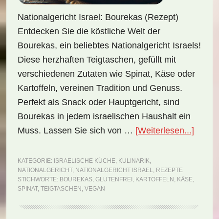
Nationalgericht Israel: Bourekas (Rezept)
Entdecken Sie die köstliche Welt der
Bourekas, ein beliebtes Nationalgericht Israels!
Diese herzhaften Teigtaschen, gefüllt mit
verschiedenen Zutaten wie Spinat, Käse oder
Kartoffeln, vereinen Tradition und Genuss.
Perfekt als Snack oder Hauptgericht, sind
Bourekas in jedem israelischen Haushalt ein
ÜberNa
Muss. Lassen Sie sich von …
[Weiterlesen...]
Israel:
Boure
KATEGORIE:
ISRAELISCHE KÜCHE
,
KULINARIK
,
NATIONALGERICHT
,
NATIONALGERICHT ISRAEL
,
REZEPTE
(Rezep
STICHWORTE:
BOUREKAS
,
GLUTENFREI
,
KARTOFFELN
,
KÄSE
,
SPINAT
,
TEIGTASCHEN
,
VEGAN