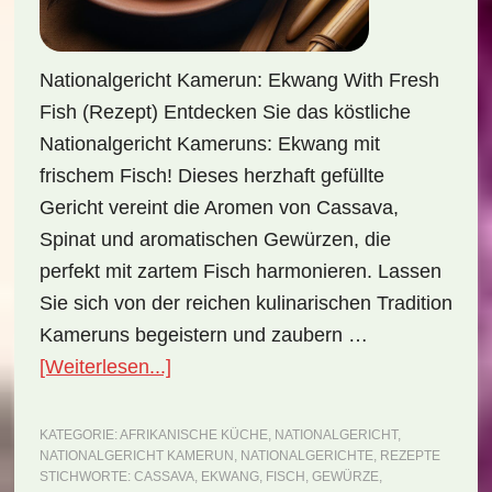
Nationalgericht Kamerun: Ekwang With Fresh
Fish (Rezept) Entdecken Sie das köstliche
Nationalgericht Kameruns: Ekwang mit
frischem Fisch! Dieses herzhaft gefüllte
Gericht vereint die Aromen von Cassava,
Spinat und aromatischen Gewürzen, die
perfekt mit zartem Fisch harmonieren. Lassen
Sie sich von der reichen kulinarischen Tradition
Kameruns begeistern und zaubern …
ÜberNationalgericht
[Weiterlesen...]
Kamerun:
Ekwang
KATEGORIE:
AFRIKANISCHE KÜCHE
,
NATIONALGERICHT
,
NATIONALGERICHT KAMERUN
,
NATIONALGERICHTE
,
REZEPTE
with
STICHWORTE:
CASSAVA
,
EKWANG
,
FISCH
,
GEWÜRZE
,