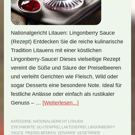
Nationalgericht Litauen: Lingonberry Sauce
(Rezept) Entdecken Sie die reiche kulinarische
Tradition Litauens mit einer köstlichen
Lingonberry-Sauce! Dieses vielseitige Rezept
vereint die Süße und Säure der Preiselbeeren
und verleiht Gerichten wie Fleisch, Wild oder
sogar Desserts eine besondere Note. Ideal für
festliche Anlässe oder einfach als rustikaler
ÜberNationalgericht
Genuss – …
[Weiterlesen...]
Litauen:
Lingonberry
KATEGORIE:
NATIONALGERICHT LITAUEN
STICHWORTE:
GLUTENFREI
,
LAKTOSEFREI
,
LINGONBERRY-
Sauce
SAUCE
,
PREISELBEEREN
,
VEGANER
,
VEGETARIER