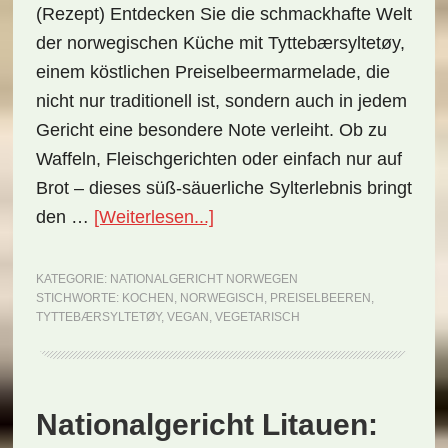
(Rezept) Entdecken Sie die schmackhafte Welt
der norwegischen Küche mit Tyttebærsyltetøy,
einem köstlichen Preiselbeermarmelade, die
nicht nur traditionell ist, sondern auch in jedem
Gericht eine besondere Note verleiht. Ob zu
Waffeln, Fleischgerichten oder einfach nur auf
Brot – dieses süß-säuerliche Sylterlebnis bringt
ÜberNationalgericht
den …
[Weiterlesen...]
Norwegen:
Tyttebærsyltetøy
KATEGORIE:
NATIONALGERICHT NORWEGEN
STICHWORTE:
KOCHEN
,
NORWEGISCH
,
PREISELBEEREN
,
(Rezept)
TYTTEBÆRSYLTETØY
,
VEGAN
,
VEGETARISCH
Nationalgericht Litauen: