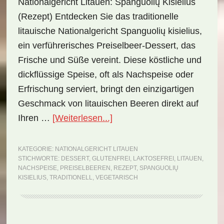
Nationalgericht Litauen: Spanguolių Kisielius
(Rezept) Entdecken Sie das traditionelle
litauische Nationalgericht Spanguolių kisielius,
ein verführerisches Preiselbeer-Dessert, das
Frische und Süße vereint. Diese köstliche und
dickflüssige Speise, oft als Nachspeise oder
Erfrischung serviert, bringt den einzigartigen
Geschmack von litauischen Beeren direkt auf
ÜberNationalgericht
Ihren …
[Weiterlesen...]
Litauen:
Spanguolių
KATEGORIE:
NATIONALGERICHT LITAUEN
STICHWORTE:
DESSERT
,
GLUTENFREI
,
LAKTOSEFREI
,
LITAUEN
,
kisielius
NACHSPEISE
,
PREISELBEEREN
,
REZEPT
,
SPANGUOLIŲ
(Rezept)
KISIELIUS
,
TRADITIONELL
,
VEGETARISCH