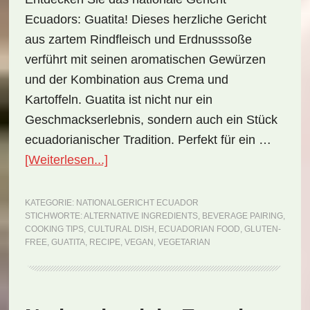
Ecuadors: Guatita! Dieses herzliche Gericht
aus zartem Rindfleisch und Erdnusssoße
verführt mit seinen aromatischen Gewürzen
und der Kombination aus Crema und
Kartoffeln. Guatita ist nicht nur ein
Geschmackserlebnis, sondern auch ein Stück
ecuadorianischer Tradition. Perfekt für ein …
ÜberNationalgericht
[Weiterlesen...]
Ecuador:
Guatita
KATEGORIE:
NATIONALGERICHT ECUADOR
STICHWORTE:
ALTERNATIVE INGREDIENTS
,
BEVERAGE PAIRING
,
(Rezept)
COOKING TIPS
,
CULTURAL DISH
,
ECUADORIAN FOOD
,
GLUTEN-
FREE
,
GUATITA
,
RECIPE
,
VEGAN
,
VEGETARIAN