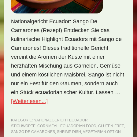
Nationalgericht Ecuador: Sango De
Camarones (Rezept) Entdecken Sie das
kulinarische Highlight Ecuadors mit Sango de
Camarones! Dieses traditionelle Gericht
vereint die Aromen der Küste mit einer
herzhaften Mischung aus Garnelen, Gemüse
und einem köstlichen Maisbrei. Sango ist nicht
nur ein Fest für den Gaumen, sondern auch
ein Stück ecuadorianischer Kultur. Lassen …
ÜberNationalgericht
[Weiterlesen...]
Ecuador:
Sango
KATEGORIE:
NATIONALGERICHT ECUADOR
STICHWORTE:
CORNMEAL
,
ECUADORIAN FOOD
,
GLUTEN-FREE
,
de
SANGO DE CAMARONES
,
SHRIMP DISH
,
VEGETARIAN OPTION
Camarones