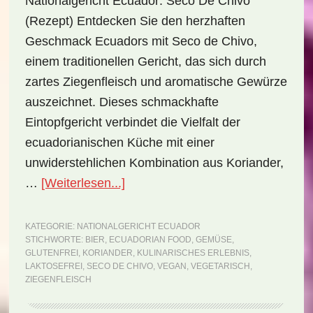
Nationalgericht Ecuador: Seco De Chivo
(Rezept) Entdecken Sie den herzhaften
Geschmack Ecuadors mit Seco de Chivo,
einem traditionellen Gericht, das sich durch
zartes Ziegenfleisch und aromatische Gewürze
auszeichnet. Dieses schmackhafte
Eintopfgericht verbindet die Vielfalt der
ecuadorianischen Küche mit einer
unwiderstehlichen Kombination aus Koriander,
ÜberNationalgericht
…
[Weiterlesen...]
Ecuador:
Seco
KATEGORIE:
NATIONALGERICHT ECUADOR
STICHWORTE:
BIER
,
ECUADORIAN FOOD
,
GEMÜSE
,
de
GLUTENFREI
,
KORIANDER
,
KULINARISCHES ERLEBNIS
,
chivo
LAKTOSEFREI
,
SECO DE CHIVO
,
VEGAN
,
VEGETARISCH
,
ZIEGENFLEISCH
(Rezept)