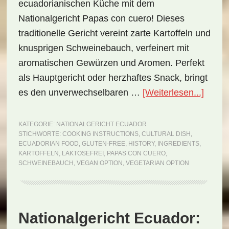
ecuadorianischen Küche mit dem
Nationalgericht Papas con cuero! Dieses
traditionelle Gericht vereint zarte Kartoffeln und
knusprigen Schweinebauch, verfeinert mit
aromatischen Gewürzen und Aromen. Perfekt
als Hauptgericht oder herzhaftes Snack, bringt
ÜberN
es den unverwechselbaren …
[Weiterlesen...]
Ecuad
Papa
KATEGORIE:
NATIONALGERICHT ECUADOR
STICHWORTE:
COOKING INSTRUCTIONS
,
CULTURAL DISH
,
con
ECUADORIAN FOOD
,
GLUTEN-FREE
,
HISTORY
,
INGREDIENTS
,
cuero
KARTOFFELN
,
LAKTOSEFREI
,
PAPAS CON CUERO
,
SCHWEINEBAUCH
,
VEGAN OPTION
,
VEGETARIAN OPTION
(Reze
Nationalgericht Ecuador: