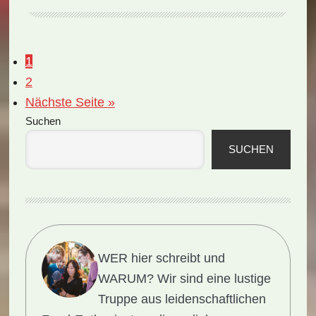
(Rezept)
Seite
1
Seite
2
aufrufen
Nächste Seite
»
Seitenspalte
Suchen
SUCHEN
WER hier schreibt und
WARUM?
Wir sind eine lustige
Truppe aus leidenschaftlichen