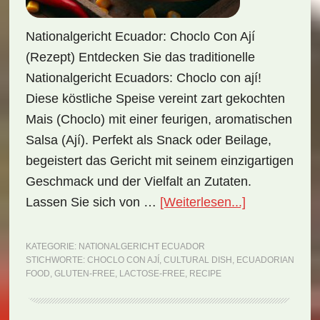
Nationalgericht Ecuador: Choclo Con Ají
(Rezept) Entdecken Sie das traditionelle
Nationalgericht Ecuadors: Choclo con ají!
Diese köstliche Speise vereint zart gekochten
Mais (Choclo) mit einer feurigen, aromatischen
Salsa (Ají). Perfekt als Snack oder Beilage,
begeistert das Gericht mit seinem einzigartigen
Geschmack und der Vielfalt an Zutaten.
ÜberNational
Lassen Sie sich von …
[Weiterlesen...]
Ecuador:
Choclo
KATEGORIE:
NATIONALGERICHT ECUADOR
STICHWORTE:
CHOCLO CON AJÍ
,
CULTURAL DISH
,
ECUADORIAN
con
FOOD
,
GLUTEN-FREE
,
LACTOSE-FREE
,
RECIPE
ají
(Rezept)