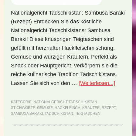
Nationalgericht Tadschikistan: Sambusa Baraki
(Rezept) Entdecken Sie das köstliche
Nationalgericht Tadschikistans: Sambusa
Baraki! Diese knusprigen Teigtaschen sind
gefüllt mit herzhafter Hackfleischmischung,
Gemüse und würzigen Kräutern. Perfekt als
Snack oder Hauptgericht, verkörpern sie die
reiche kulinarische Tradition Tadschikistans.
ÜberNati
Lassen Sie sich von den …
[Weiterlesen...]
Tadschik
Sambus
KATEGORIE:
NATIONALGERICHT TADSCHIKISTAN
STICHWORTE:
GEMÜSE
,
HACKFLEISCH
,
KRÄUTER
,
REZEPT
,
Baraki
SAMBUSA BARAKI
,
TADSCHIKISTAN
,
TEIGTASCHEN
(Rezept)