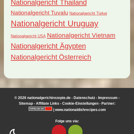
Nationalgericht Thailand
Nationalgericht Tuvalu
Nationalgericht Türkei
Nationalgericht Uruguay
Nationalgericht Vietnam
Nationalgericht USA
Nationalgericht Ägypten
Nationalgericht Österreich
© 2026 nationalgerichtrezepte.de -
Datenschutz
-
Impressum
-
Sitemap
-
Affiliate Links
-
Cookie-Einstellungen
- Partner:
|
www.nationaldishrecipes.com
Folge uns via: