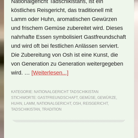
Nationalgericht Tadschikistans, ist ein
köstliches Reisgericht, das traditionell mit
Lamm oder Huhn, aromatischen Gewürzen
und frischem Gemüse zubereitet wird. Dieses
nahrhafte Essen symbolisiert Gastfreundschaft
und wird oft bei festlichen Anlässen serviert.
Die Zubereitung von Osh ist eine Kunst, die
von Generation zu Generation weitergegeben
ÜberNationalgericht
wird. …
[Weiterlesen...]
Tadschikistan:
Osh
KATEGORIE:
NATIONALGERICHT TADSCHIKISTAN
STICHWORTE:
GASTFREUNDSCHAFT
,
GEMÜSE
,
GEWÜRZE
,
(Rezept)
HUHN
,
LAMM
,
NATIONALGERICHT
,
OSH
,
REISGERICHT
,
TADSCHIKISTAN
,
TRADITION