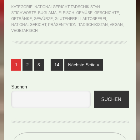
Buglama
KATEGORIE:
NATIONALGERICHT TADSCHIKISTAN
STICHWORTE:
BUGLAMA
,
FLEISCH
,
GEMÜSE
,
GESCHICHTE
,
(Rezept)
GETRÄNKE
,
GEWÜRZE
,
GLUTENFREI
,
LAKTOSEFREI
,
NATIONALGERICHT
,
PRÄSENTATION
,
TADSCHIKISTAN
,
VEGAN
,
VEGETARISCH
Weggelassene
Seite
Seite
Seite
Seite
aufrufen
1
2
3
…
14
Nächste Seite
»
Zwischenseiten
Seitenspalte
Suchen
SUCHEN