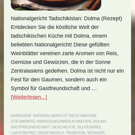
Nationalgericht Tadschikistan: Dolma (Rezept)
Entdecken Sie die köstliche Welt der
tadschikischen Küche mit Dolma, einem
beliebten Nationalgericht! Diese gefüllten
Weinblätter vereinen zarte Aromen von Reis,
Gemüse und Gewürzen, die in der Sonne
Zentralasiens gedeihen. Dolma ist nicht nur ein
Fest für den Gaumen, sondern auch ein
Symbol für Gastfreundschaft und …
ÜberNationalgericht
[Weiterlesen...]
Tadschikistan:
Dolma
KATEGORIE:
NATIONALGERICHT TADSCHIKISTAN
STICHWORTE:
ANPASSUNGSMÖGLICHKEITEN
,
DOLMA
,
(Rezept)
GASTFREUNDSCHAFT
,
GESCHICHTE
,
GLUTENFREI
,
LAKTOSEFREI
,
TADSCHIKISCH
,
TRADITION
,
VEGANER
,