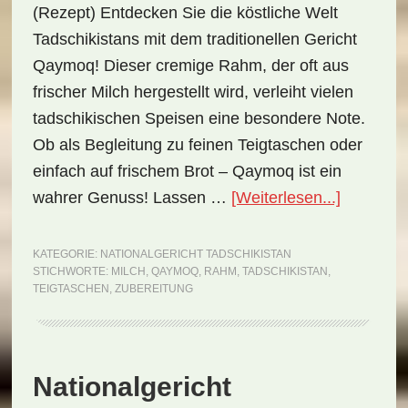
(Rezept) Entdecken Sie die köstliche Welt
Tadschikistans mit dem traditionellen Gericht
Qaymoq! Dieser cremige Rahm, der oft aus
frischer Milch hergestellt wird, verleiht vielen
tadschikischen Speisen eine besondere Note.
Ob als Begleitung zu feinen Teigtaschen oder
einfach auf frischem Brot – Qaymoq ist ein
ÜberNati
wahrer Genuss! Lassen …
[Weiterlesen...]
Tadschiki
Qaymoq
KATEGORIE:
NATIONALGERICHT TADSCHIKISTAN
STICHWORTE:
MILCH
,
QAYMOQ
,
RAHM
,
TADSCHIKISTAN
,
(Rezept)
TEIGTASCHEN
,
ZUBEREITUNG
Nationalgericht