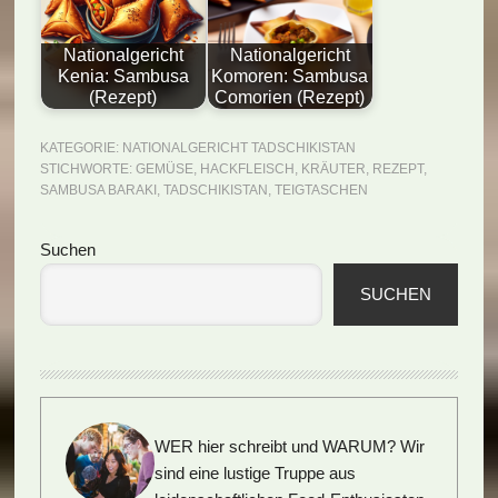
Nationalgericht
Nationalgericht
Kenia: Sambusa
Komoren: Sambusa
(Rezept)
Comorien (Rezept)
KATEGORIE:
NATIONALGERICHT TADSCHIKISTAN
STICHWORTE:
GEMÜSE
,
HACKFLEISCH
,
KRÄUTER
,
REZEPT
,
SAMBUSA BARAKI
,
TADSCHIKISTAN
,
TEIGTASCHEN
Seitenspalte
Suchen
SUCHEN
WER hier schreibt und WARUM?
Wir
sind eine lustige Truppe aus