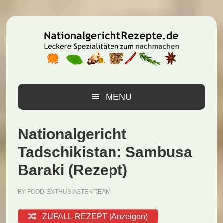
Zur
Zum
Zur
Hauptnavigation
Inhalt
Seitenspalte
springen
springen
springen
MENU
Nationalgericht
Tadschikistan: Sambusa
Baraki (Rezept)
BY
FOOD-ENTHUSIASTEN TEAM
ZUFALL-REZEPT (Anzeigen)