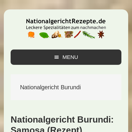
Zur
Zum
Zur
Hauptnavigation
Inhalt
Seitenspalte
springen
springen
springen
MENU
Nationalgericht Burundi
Nationalgericht Burundi:
Samosa (Rezept)