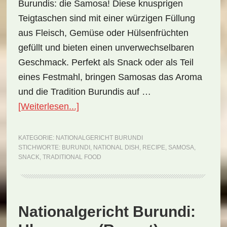
Burundis: die Samosa! Diese knusprigen
Teigtaschen sind mit einer würzigen Füllung
aus Fleisch, Gemüse oder Hülsenfrüchten
gefüllt und bieten einen unverwechselbaren
Geschmack. Perfekt als Snack oder als Teil
eines Festmahl, bringen Samosas das Aroma
und die Tradition Burundis auf …
ÜberNationalgericht
[Weiterlesen...]
Burundi:
Samosa
KATEGORIE:
NATIONALGERICHT BURUNDI
STICHWORTE:
BURUNDI
,
NATIONAL DISH
,
RECIPE
,
SAMOSA
,
(Rezept)
SNACK
,
TRADITIONAL FOOD
Nationalgericht Burundi: