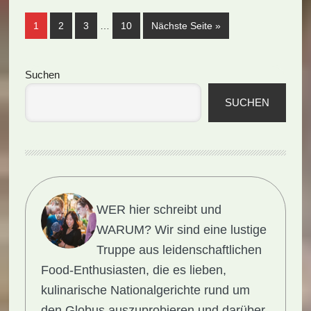
Weggelassene
Seite
Seite
Seite
Seite
aufrufen
1
2
3
…
10
Nächste Seite
»
Zwischenseiten
Seitenspalte
Suchen
SUCHEN
WER hier schreibt und
WARUM?
Wir sind eine lustige
Truppe aus leidenschaftlichen
Food-Enthusiasten, die es lieben,
kulinarische Nationalgerichte rund um
den Globus auszuprobieren und darüber