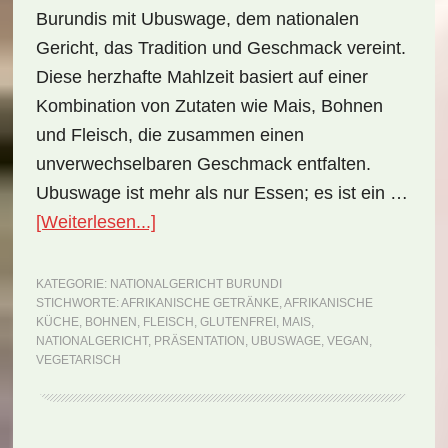
Burundis mit Ubuswage, dem nationalen
Gericht, das Tradition und Geschmack vereint.
Diese herzhafte Mahlzeit basiert auf einer
Kombination von Zutaten wie Mais, Bohnen
und Fleisch, die zusammen einen
unverwechselbaren Geschmack entfalten.
Ubuswage ist mehr als nur Essen; es ist ein …
ÜberNationalgericht
[Weiterlesen...]
Burundi:
Ubuswage
KATEGORIE:
NATIONALGERICHT BURUNDI
STICHWORTE:
AFRIKANISCHE GETRÄNKE
,
AFRIKANISCHE
(Rezept)
KÜCHE
,
BOHNEN
,
FLEISCH
,
GLUTENFREI
,
MAIS
,
NATIONALGERICHT
,
PRÄSENTATION
,
UBUSWAGE
,
VEGAN
,
VEGETARISCH