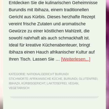
Entdecken Sie die kulinarischen Geheimnisse
Burundis mit Ibihaza, einem traditionellen
Gericht aus Kürbis. Dieses herzhafte Rezept
vereint frische Zutaten und aromatische
Gewürze zu einer köstlichen Mahlzeit, die
sowohl nahrhaft als auch schmackhaft ist.
Ideal für kreative Küchenabenteuer, bringt
Ibihaza einen Hauch afrikanischer Kultur auf
ÜberNatio
Ihren Tisch. Lassen Sie …
[Weiterlesen...]
Burundi:
Ibihaza
KATEGORIE:
NATIONALGERICHT BURUNDI
STICHWORTE:
AFRIKANISCHE KÜCHE
,
BURUNDI
,
GLUTENFREI
,
(Rezept)
IBIHAZA
,
KÜRBISGERICHT
,
LAKTOSEFREI
,
VEGAN
,
VEGETARISCH