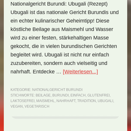
Nationalgericht Burundi: Ubugali (Rezept)
Ubugali ist das nationale Gericht Burundis und
ein echter kulinarischer Geheimtipp! Diese
köstliche Beilage aus Maismehl und Wasser
wird zu einer festen, stärkehaltigen Masse
gekocht, die in vielen burundischen Gerichten
begleitet wird. Ubugali ist nicht nur einfach
zuzubereiten, sondern auch vielseitig und
ÜberNationalg
nahrhaft. Entdecke …
[Weiterlesen...]
Burundi:
Ubugali
KATEGORIE:
NATIONALGERICHT BURUNDI
STICHWORTE:
BEILAGE
,
BURUNDI
,
EINFACH
,
GLUTENFREI
,
(Rezept)
LAKTOSEFREI
,
MAISMEHL
,
NAHRHAFT
,
TRADITION
,
UBUGALI
,
VEGAN
,
VEGETARISCH