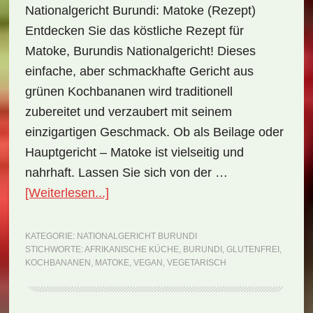
Nationalgericht Burundi: Matoke (Rezept)
Entdecken Sie das köstliche Rezept für
Matoke, Burundis Nationalgericht! Dieses
einfache, aber schmackhafte Gericht aus
grünen Kochbananen wird traditionell
zubereitet und verzaubert mit seinem
einzigartigen Geschmack. Ob als Beilage oder
Hauptgericht – Matoke ist vielseitig und
nahrhaft. Lassen Sie sich von der …
ÜberNationalgericht
[Weiterlesen...]
Burundi:
Matoke
KATEGORIE:
NATIONALGERICHT BURUNDI
STICHWORTE:
AFRIKANISCHE KÜCHE
,
BURUNDI
,
GLUTENFREI
,
(Rezept)
KOCHBANANEN
,
MATOKE
,
VEGAN
,
VEGETARISCH