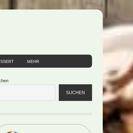
ESSERT
MEHR
itenspalte
chen
SUCHEN