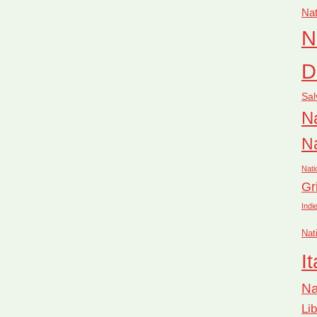
Nat
N
D
Sal
Na
Na
Nati
Gr
Indi
Nat
It
Na
Li