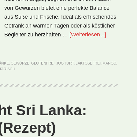
von Gewürzen bietet eine perfekte Balance
aus Süße und Frische. Ideal als erfrischendes
Getränk an warmen Tagen oder als köstlicher
ÜberNational
Begleiter zu herzhaften …
[Weiterlesen...]
Oman:
Mango
Lassi
ÄNKE
,
GEWÜRZE
,
GLUTENFREI
,
JOGHURT
,
LAKTOSEFREI
,
MANGO
,
(Rezept)
TARISCH
ht Sri Lanka:
(Rezept)