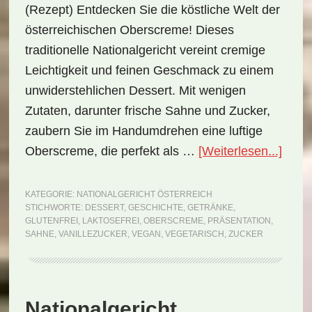
(Rezept) Entdecken Sie die köstliche Welt der
österreichischen Oberscreme! Dieses
traditionelle Nationalgericht vereint cremige
Leichtigkeit und feinen Geschmack zu einem
unwiderstehlichen Dessert. Mit wenigen
Zutaten, darunter frische Sahne und Zucker,
zaubern Sie im Handumdrehen eine luftige
ÜberN
Oberscreme, die perfekt als …
[Weiterlesen...]
Öster
Ober
KATEGORIE:
NATIONALGERICHT ÖSTERREICH
STICHWORTE:
DESSERT
,
GESCHICHTE
,
GETRÄNKE
,
(Reze
GLUTENFREI
,
LAKTOSEFREI
,
OBERSCREME
,
PRÄSENTATION
,
SAHNE
,
VANILLEZUCKER
,
VEGAN
,
VEGETARISCH
,
ZUCKER
Nationalgericht