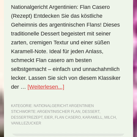
Nationalgericht Argentinien: Flan Casero
(Rezept) Entdecken Sie das köstliche
Geheimnis des argentinischen Flans! Dieses
traditionelle Dessert begeistert mit seiner
zarten, cremigen Textur und einer süßen
Karamell-Note. Ideal für jeden Anlass,
schmeckt Flan casero am besten
selbstgemacht – einfach und unnachahmlich
lecker. Lassen Sie sich von diesem Klassiker
ÜberNationalgericht
der …
[Weiterlesen...]
Argentinien:
Flan
KATEGORIE:
NATIONALGERICHT ARGENTINIEN
STICHWORTE:
ARGENTINISCHER FLAN
,
DESSERT
,
casero
DESSERTREZEPT
,
EIER
,
FLAN CASERO
,
KARAMELL
,
MILCH
,
(Rezept)
VANILLEZUCKER