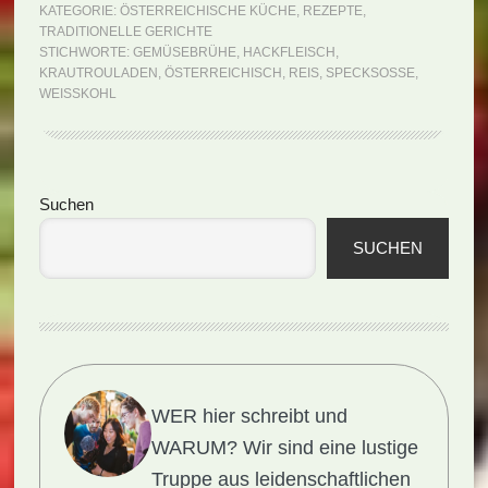
Krautrouladen
KATEGORIE:
ÖSTERREICHISCHE KÜCHE
,
REZEPTE
,
TRADITIONELLE GERICHTE
mit
STICHWORTE:
GEMÜSEBRÜHE
,
HACKFLEISCH
,
Specksoße
KRAUTROULADEN
,
ÖSTERREICHISCH
,
REIS
,
SPECKSOSSE
,
WEISSKOHL
(Rezept)
Seitenspalte
Suchen
SUCHEN
WER hier schreibt und
WARUM?
Wir sind eine lustige
Truppe aus leidenschaftlichen