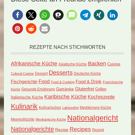
REZEPTE NACH STICHWORTEN
Afrikanische Küche
Backen
Cuisine
Asiatische Küche
Desserts
Dessert
Deutsche Küche
Cultural Cuisine
Food
Fischgerichte
Food & Drink
Food & Cooking
Französische
Glutenfrei
Getränke
Grillen
Küche
Gesunde Ernährung
Karibische Küche
Kochrezepte
Italienische Küche
Kulinarik
Kulinarisches
Mediterrane Küche
Laktosefrei
Nationalgericht
Meeresfrüchte
Mexikanische Küche
Nationalgerichte
Recipes
Recipe
Rezept