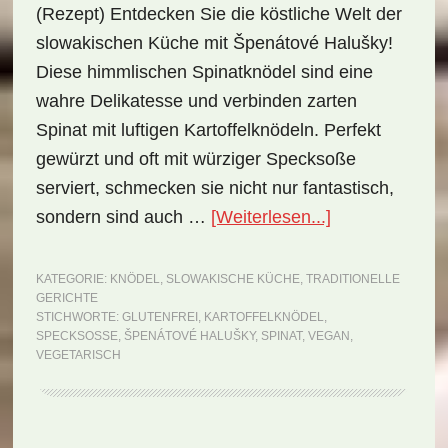
(Rezept) Entdecken Sie die köstliche Welt der
slowakischen Küche mit Špenátové Halušky!
Diese himmlischen Spinatknödel sind eine
wahre Delikatesse und verbinden zarten
Spinat mit luftigen Kartoffelknödeln. Perfekt
gewürzt und oft mit würziger Specksoße
serviert, schmecken sie nicht nur fantastisch,
ÜberNationalge
sondern sind auch …
[Weiterlesen...]
Slowakei:
Špenátové
KATEGORIE:
KNÖDEL
,
SLOWAKISCHE KÜCHE
,
TRADITIONELLE
GERICHTE
Halušky
STICHWORTE:
GLUTENFREI
,
KARTOFFELKNÖDEL
,
(Rezept)
SPECKSOSSE
,
ŠPENÁTOVÉ HALUŠKY
,
SPINAT
,
VEGAN
,
VEGETARISCH