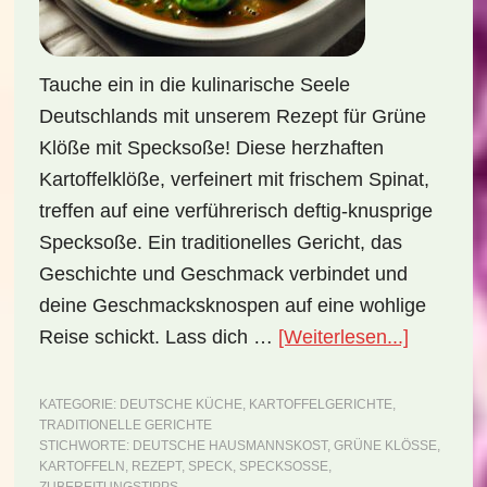
Tauche ein in die kulinarische Seele
Deutschlands mit unserem Rezept für Grüne
Klöße mit Specksoße! Diese herzhaften
Kartoffelklöße, verfeinert mit frischem Spinat,
treffen auf eine verführerisch deftig-knusprige
Specksoße. Ein traditionelles Gericht, das
Geschichte und Geschmack verbindet und
deine Geschmacksknospen auf eine wohlige
ÜberNati
Reise schickt. Lass dich …
[Weiterlesen...]
Deutschl
Grüne
KATEGORIE:
DEUTSCHE KÜCHE
,
KARTOFFELGERICHTE
,
TRADITIONELLE GERICHTE
Klöße
STICHWORTE:
DEUTSCHE HAUSMANNSKOST
,
GRÜNE KLÖSSE
,
mit
KARTOFFELN
,
REZEPT
,
SPECK
,
SPECKSOSSE
,