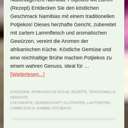
(Rezept) Entdecken Sie den köstlichen
Geschmack Namibias mit einem traditionellen
Potjiekos! Dieses herzhafte Gericht, zubereitet
mit zartem Lammfleisch und aromatischen
Gewürzen, vereint die Aromen der
afrikanischen Küche. Köstliche Gemüse und
eine reichhaltige Brühe machen Potjiekos zu
einem wahren Genuss, ideal für …
ÜberNationalgericht
[Weiterlesen...]
Namibia:
Potjiekos
KATEGORIE:
AFRIKANISCHE KÜCHE
,
REZEPTE
,
TRADITIONELLE
GERICHTE
mit
STICHWORTE:
GEMEINSCHAFT
,
GLUTENFREI
,
LAKTOSEFREI
,
Lamm
LAMMFLEISCH
,
NAMIBIA
,
POTJIEKOS
(Rezept)