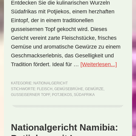
Entdecken Sie die kulinarischen Wurzeln
Südafrikas mit Potjiekos, einem herzhaften
Eintopf, der in einem traditionellen
gusseisernen Topf gekocht wird. Dieses
Gericht vereint zarte Fleischstücke, frisches
Gemüse und aromatische Gewürze zu einem
Geschmackserlebnis, das Geselligkeit und
ÜberNat
Tradition fördert. Ideal für …
[Weiterlesen...]
Südafri
Potjiek
KATEGORIE:
NATIONALGERICHT
STICHWORTE:
FLEISCH
,
GEMÜSEBRÜHE
,
GEWÜRZE
,
(Rezept
GUSSEISERNER TOPF
,
POTJIEKOS
,
SÜDAFRIKA
Nationalgericht Namibia: