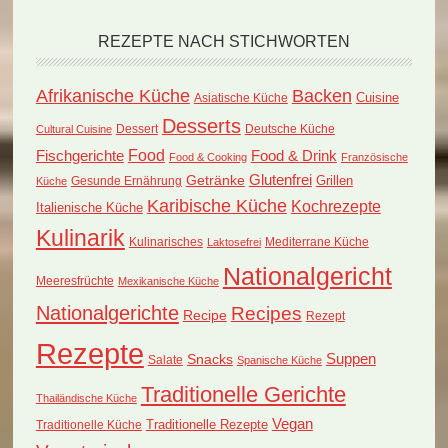
REZEPTE NACH STICHWORTEN
Afrikanische Küche
Backen
Cuisine
Asiatische Küche
Desserts
Dessert
Deutsche Küche
Cultural Cuisine
Food
Fischgerichte
Food & Drink
Food & Cooking
Französische
Glutenfrei
Getränke
Grillen
Küche
Gesunde Ernährung
Karibische Küche
Kochrezepte
Italienische Küche
Kulinarik
Kulinarisches
Mediterrane Küche
Laktosefrei
Nationalgericht
Meeresfrüchte
Mexikanische Küche
Nationalgerichte
Recipes
Recipe
Rezept
Rezepte
Suppen
Snacks
Salate
Spanische Küche
Traditionelle Gerichte
Thailändische Küche
Vegan
Traditionelle Küche
Traditionelle Rezepte