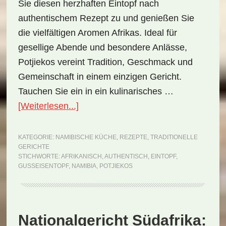
Sie diesen herzhaften Eintopf nach
authentischem Rezept zu und genießen Sie
die vielfältigen Aromen Afrikas. Ideal für
gesellige Abende und besondere Anlässe,
Potjiekos vereint Tradition, Geschmack und
Gemeinschaft in einem einzigen Gericht.
Tauchen Sie ein in ein kulinarisches …
ÜberNationalgericht
[Weiterlesen...]
Namibia:
Potjiekos
KATEGORIE:
NAMIBISCHE KÜCHE
,
REZEPTE
,
TRADITIONELLE
GERICHTE
(Rezept)
STICHWORTE:
AFRIKANISCH
,
AUTHENTISCH
,
EINTOPF
,
GUSSEISENTOPF
,
NAMIBIA
,
POTJIEKOS
Nationalgericht Südafrika: