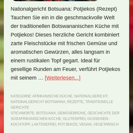
Nationalgericht Botsuana: Potjiekos (Rezept)
Tauchen Sie ein in die geschmackvolle Welt
der traditionellen Botswananischen Küche mit
Potjiekos! Dieses herzliche Gericht kombiniert
zarte Fleischstücke mit frischen Gemüse und
aromatischen Gewürzen, alles langsam in
einem rustikalen Topf gegart. Ideal für
gesellige Runden am Feuer, verführt Potjiekos
ÜberNationalgericht
mit seinem …
[Weiterlesen...]
Botsuana:
Potjiekos
KATEGORIE:
AFRIKANISCHE KÜCHE
,
NATIONALGERICHT
,
NATIONALGERICHT BOTSWANA
,
REZEPTE
,
TRADITIONELLE
(Rezept)
GERICHTE
STICHWORTE:
BOTSUANA
,
GEMÜSEBRÜHE
,
GESCHICHTE DER
SÜDAFRIKANISCHEN KÜCHE
,
GLUTENFREI
,
GUSSEISEN-
KOCHTOPF
,
LAKTOSEFREI
,
POTJIEKOS
,
VEGAN
,
VEGETARISCH