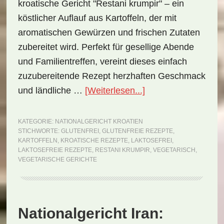
kroatische Gericht "Restani krumpir" – ein
köstlicher Auflauf aus Kartoffeln, der mit
aromatischen Gewürzen und frischen Zutaten
zubereitet wird. Perfekt für gesellige Abende
und Familientreffen, vereint dieses einfach
zuzubereitende Rezept herzhaften Geschmack
ÜberNationalgericht
und ländliche …
[Weiterlesen...]
Kroatien:
Restani
KATEGORIE:
NATIONALGERICHT KROATIEN
STICHWORTE:
GLUTENFREI
,
GLUTENFREIE REZEPTE
,
krumpir
KARTOFFELN
,
KROATISCHE REZEPTE
,
LAKTOSEFREI
,
(Rezept)
LAKTOSEFREIE REZEPTE
,
RESTANI KRUMPIR
,
VEGETARISCH
,
VEGETARISCHE GERICHTE
Nationalgericht Iran: