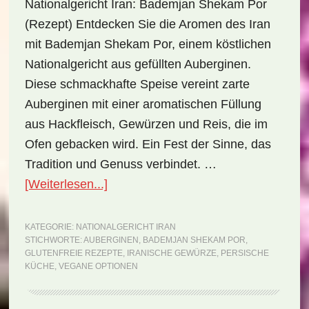
Nationalgericht Iran: Bademjan Shekam Por
(Rezept) Entdecken Sie die Aromen des Iran
mit Bademjan Shekam Por, einem köstlichen
Nationalgericht aus gefüllten Auberginen.
Diese schmackhafte Speise vereint zarte
Auberginen mit einer aromatischen Füllung
aus Hackfleisch, Gewürzen und Reis, die im
Ofen gebacken wird. Ein Fest der Sinne, das
Tradition und Genuss verbindet. …
ÜberNationalgericht
[Weiterlesen...]
Iran:
Bademjan
KATEGORIE:
NATIONALGERICHT IRAN
STICHWORTE:
AUBERGINEN
,
BADEMJAN SHEKAM POR
,
Shekam
GLUTENFREIE REZEPTE
,
IRANISCHE GEWÜRZE
,
PERSISCHE
Por
KÜCHE
,
VEGANE OPTIONEN
(Rezept)