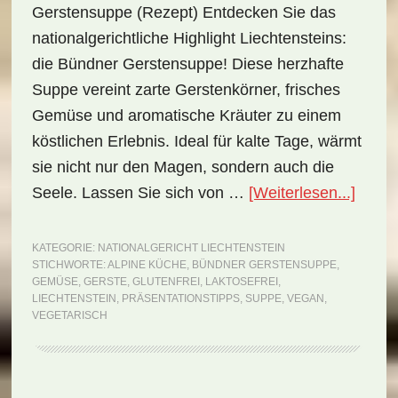
Gerstensuppe (Rezept) Entdecken Sie das
nationalgerichtliche Highlight Liechtensteins:
die Bündner Gerstensuppe! Diese herzhafte
Suppe vereint zarte Gerstenkörner, frisches
Gemüse und aromatische Kräuter zu einem
köstlichen Erlebnis. Ideal für kalte Tage, wärmt
sie nicht nur den Magen, sondern auch die
ÜberN
Seele. Lassen Sie sich von …
[Weiterlesen...]
Liecht
Bündn
KATEGORIE:
NATIONALGERICHT LIECHTENSTEIN
STICHWORTE:
ALPINE KÜCHE
,
BÜNDNER GERSTENSUPPE
,
Gerst
GEMÜSE
,
GERSTE
,
GLUTENFREI
,
LAKTOSEFREI
,
(Reze
LIECHTENSTEIN
,
PRÄSENTATIONSTIPPS
,
SUPPE
,
VEGAN
,
VEGETARISCH