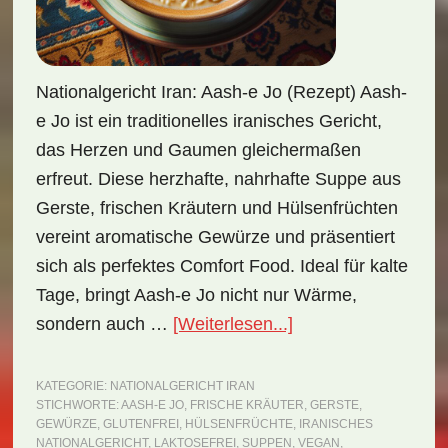
Nationalgericht Iran: Aash-e Jo (Rezept) Aash-
e Jo ist ein traditionelles iranisches Gericht,
das Herzen und Gaumen gleichermaßen
erfreut. Diese herzhafte, nahrhafte Suppe aus
Gerste, frischen Kräutern und Hülsenfrüchten
vereint aromatische Gewürze und präsentiert
sich als perfektes Comfort Food. Ideal für kalte
Tage, bringt Aash-e Jo nicht nur Wärme,
ÜberNationalgerich
sondern auch …
[Weiterlesen...]
Iran:
Aash-
KATEGORIE:
NATIONALGERICHT IRAN
STICHWORTE:
AASH-E JO
,
FRISCHE KRÄUTER
,
GERSTE
,
e
GEWÜRZE
,
GLUTENFREI
,
HÜLSENFRÜCHTE
,
IRANISCHES
Jo
NATIONALGERICHT
,
LAKTOSEFREI
,
SUPPEN
,
VEGAN
,