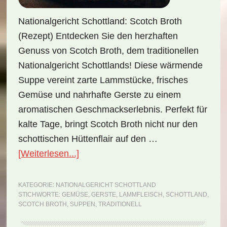
Nationalgericht Schottland: Scotch Broth
(Rezept) Entdecken Sie den herzhaften
Genuss von Scotch Broth, dem traditionellen
Nationalgericht Schottlands! Diese wärmende
Suppe vereint zarte Lammstücke, frisches
Gemüse und nahrhafte Gerste zu einem
aromatischen Geschmackserlebnis. Perfekt für
kalte Tage, bringt Scotch Broth nicht nur den
schottischen Hüttenflair auf den …
ÜberNationalgericht
[Weiterlesen...]
Schottland:
Scotch
KATEGORIE:
NATIONALGERICHT SCHOTTLAND
STICHWORTE:
GEMÜSE
,
GERSTE
,
LAMMFLEISCH
,
SCHOTTLAND
,
Broth
SCOTCH BROTH
,
SUPPEN
,
TRADITIONELL
(Rezept)