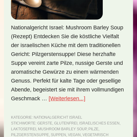
Nationalgericht Israel: Mushroom Barley Soup
(Rezept) Entdecken Sie die köstliche Vielfalt
der israelischen Küche mit dem traditionellen
Gericht: Pilzgerstensuppe! Diese herzhafte
Suppe vereint zarte Pilze, nussige Gerste und
aromatische Gewürze zu einem wärmenden
Genuss. Perfekt für kalte Tage oder gesellige
Abende, begeistert sie mit ihrem vollmundigen
ÜberNationalgericht
Geschmack …
[Weiterlesen...]
Israel:
Mushroom
KATEGORIE:
NATIONALGERICHT ISRAEL
STICHWORTE:
GERSTE
,
GLUTENFREI
,
ISRAELISCHES ESSEN
,
Barley
LAKTOSEFREI
,
MUSHROOM BARLEY SOUP
,
PILZE
,
Soup
PILZGERSTENSUPPE
,
SUPPEN
,
VEGAN
,
VEGETARISCH