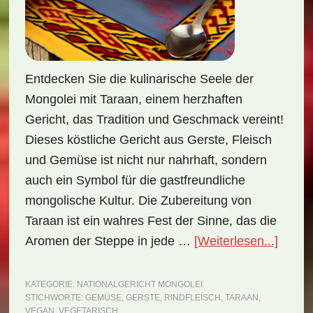
Entdecken Sie die kulinarische Seele der
Mongolei mit Taraan, einem herzhaften
Gericht, das Tradition und Geschmack vereint!
Dieses köstliche Gericht aus Gerste, Fleisch
und Gemüse ist nicht nur nahrhaft, sondern
auch ein Symbol für die gastfreundliche
mongolische Kultur. Die Zubereitung von
Taraan ist ein wahres Fest der Sinne, das die
ÜberNa
Aromen der Steppe in jede …
[Weiterlesen...]
Mongo
Taraa
KATEGORIE:
NATIONALGERICHT MONGOLEI
STICHWORTE:
GEMÜSE
,
GERSTE
,
RINDFLEISCH
,
TARAAN
,
(Reze
VEGAN
,
VEGETARISCH