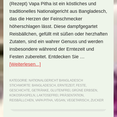
(Rezept) Vapa Pitha ist ein köstliches und
traditionelles Nationalgericht aus Bangladesch,
das die Herzen der Feinschmecker
höherschlagen lässt. Diese dampfgegartet
Reisbällchen, gefüllt mit süßen oder herzhaften
Zutaten, sind ein wahrer Genuss und werden
insbesondere während der Erntezeit und
Festen zubereitet. Entdecken Sie …
ÜberNationalgericht
[Weiterlesen...]
Bangladesch:
Vapa
KATEGORIE:
NATIONALGERICHT BANGLADESCH
STICHWORTE:
BANGLADESCH
,
ERNTEZEIT
,
FESTE
,
Pitha
GESCHICHTE
,
GETRÄNKE
,
GLUTENFREI
,
GRÜNE ERBSEN
,
(Rezept)
KOKOSRASPELN
,
LAKTOSEFREI
,
PRÄSENTATION
,
REISBÄLLCHEN
,
VAPA PITHA
,
VEGAN
,
VEGETARISCH
,
ZUCKER