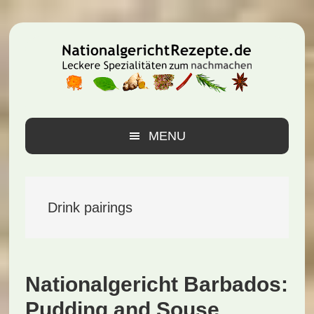
Zur
Zum
Zur
Hauptnavigation
Inhalt
Seitenspalte
springen
springen
springen
MENU
Drink pairings
Nationalgericht Barbados:
Pudding and Souse