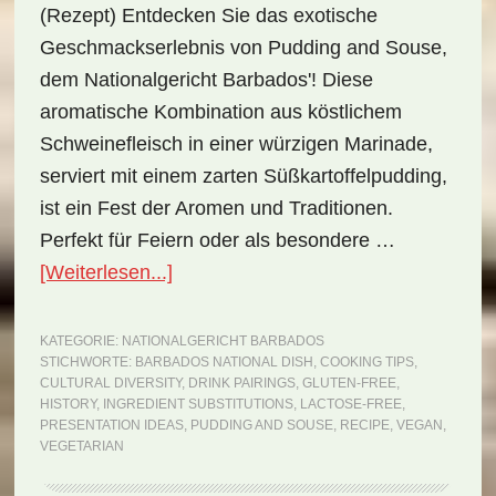
(Rezept) Entdecken Sie das exotische
Geschmackserlebnis von Pudding and Souse,
dem Nationalgericht Barbados'! Diese
aromatische Kombination aus köstlichem
Schweinefleisch in einer würzigen Marinade,
serviert mit einem zarten Süßkartoffelpudding,
ist ein Fest der Aromen und Traditionen.
Perfekt für Feiern oder als besondere …
ÜberNationalgericht
[Weiterlesen...]
Barbados:
Pudding
KATEGORIE:
NATIONALGERICHT BARBADOS
STICHWORTE:
BARBADOS NATIONAL DISH
,
COOKING TIPS
,
and
CULTURAL DIVERSITY
,
DRINK PAIRINGS
,
GLUTEN-FREE
,
Souse
HISTORY
,
INGREDIENT SUBSTITUTIONS
,
LACTOSE-FREE
,
PRESENTATION IDEAS
,
PUDDING AND SOUSE
,
RECIPE
,
VEGAN
,
(Rezept)
VEGETARIAN