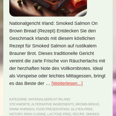
Nationalgericht Irland: Smoked Salmon On
Brown Bread (Rezept) Entdecken Sie den
Geschmack Irlands mit diesem köstlichen
Rezept für Smoked Salmon auf rustikalem
Brauner Brot. Dieses traditionelle Gericht
vereint die zarte Frische von Räucherlachs mit
der herzhaften Note des Vollkornbrotes. Ideal
als Vorspeise oder leichtes Mittagessen, bringt
ÜberNationalger
es das Beste der …
[Weiterlesen...]
Irland:
Smoked
KATEGORIE:
NATIONALGERICHT IRLAND
STICHWORTE:
ALTERNATIVE INGREDIENTS
,
BROWN BREAD
,
Salmon
DRINK PAIRINGS
,
FOOD PRESENTATION
,
GLUTEN-FREE
,
on
HISTORY
,
IRISH CUISINE
,
LACTOSE-FREE
,
RECIPE
,
SMOKED