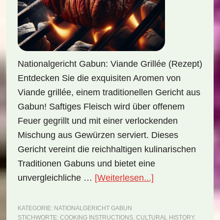
Nationalgericht Gabun: Viande Grillée (Rezept)
Entdecken Sie die exquisiten Aromen von
Viande grillée, einem traditionellen Gericht aus
Gabun! Saftiges Fleisch wird über offenem
Feuer gegrillt und mit einer verlockenden
Mischung aus Gewürzen serviert. Dieses
Gericht vereint die reichhaltigen kulinarischen
Traditionen Gabuns und bietet eine
ÜberNationalgeri
unvergleichliche …
[Weiterlesen...]
Gabun:
Viande
KATEGORIE:
NATIONALGERICHT GABUN
STICHWORTE:
COOKING INSTRUCTIONS
,
CULTURAL HISTORY
,