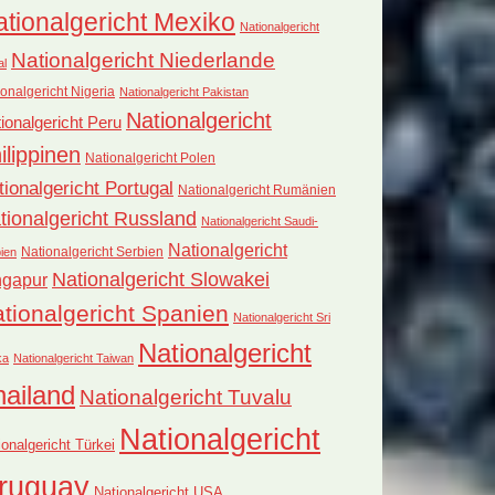
tionalgericht Mexiko
Nationalgericht
Nationalgericht Niederlande
al
onalgericht Nigeria
Nationalgericht Pakistan
Nationalgericht
ionalgericht Peru
ilippinen
Nationalgericht Polen
tionalgericht Portugal
Nationalgericht Rumänien
tionalgericht Russland
Nationalgericht Saudi-
Nationalgericht
Nationalgericht Serbien
ien
Nationalgericht Slowakei
ngapur
tionalgericht Spanien
Nationalgericht Sri
Nationalgericht
ka
Nationalgericht Taiwan
hailand
Nationalgericht Tuvalu
Nationalgericht
ionalgericht Türkei
ruguay
Nationalgericht USA