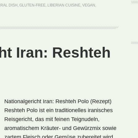
Coconut
RAL DISH
,
GLUTEN-FREE
,
LIBERIAN CUISINE
,
VEGAN
,
Rice
(Rezept)
ht Iran: Reshteh
Nationalgericht Iran: Reshteh Polo (Rezept)
Reshteh Polo ist ein traditionelles iranisches
Reisgericht, das mit feinen Teignudeln,
aromatischem Kräuter- und Gewürzmix sowie
zartem Fleisch oder Gemüse zubereitet wird.