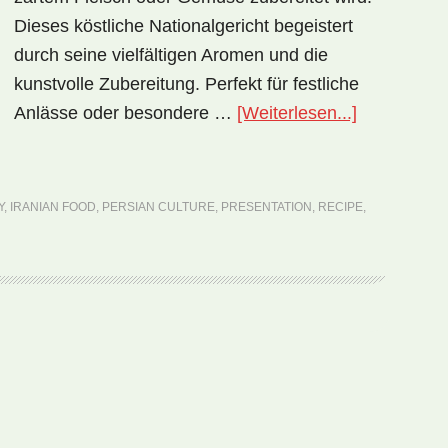
Dieses köstliche Nationalgericht begeistert
durch seine vielfältigen Aromen und die
kunstvolle Zubereitung. Perfekt für festliche
ÜberNation
Anlässe oder besondere …
[Weiterlesen...]
Iran:
Reshteh
Polo
Y
,
IRANIAN FOOD
,
PERSIAN CULTURE
,
PRESENTATION
,
RECIPE
,
(Rezept)