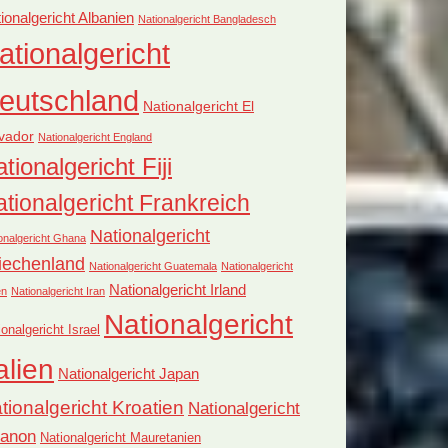
ionalgericht Albanien
Nationalgericht Bangladesch
ationalgericht
eutschland
Nationalgericht El
vador
Nationalgericht England
tionalgericht Fiji
tionalgericht Frankreich
Nationalgericht
onalgericht Ghana
iechenland
Nationalgericht Guatemala
Nationalgericht
Nationalgericht Irland
en
Nationalgericht Iran
Nationalgericht
ionalgericht Israel
alien
Nationalgericht Japan
tionalgericht Kroatien
Nationalgericht
banon
Nationalgericht Mauretanien