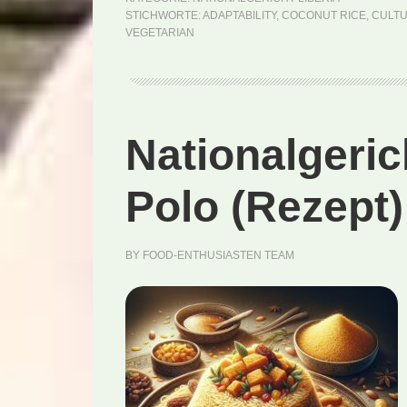
STICHWORTE:
ADAPTABILITY
,
COCONUT RICE
,
CULTU
VEGETARIAN
Nationalgeric
Polo (Rezept)
BY
FOOD-ENTHUSIASTEN TEAM