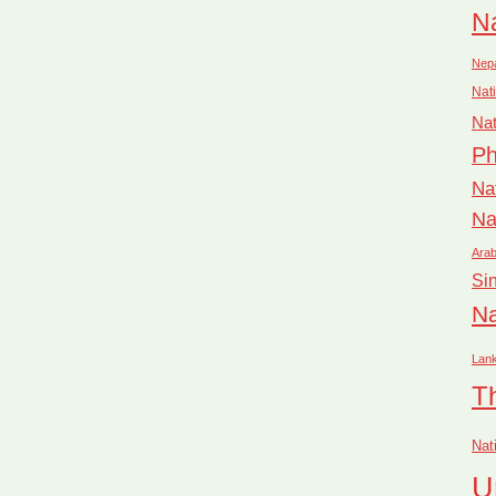
Na
Nep
Nati
Nat
Ph
Na
Na
Arab
Si
Na
Lan
T
Nat
U