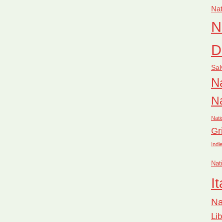
Nat
N
D
Sal
Na
Na
Nati
Gr
Indi
Nat
It
Na
Li