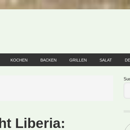
KOCHEN
BACKEN
GRILLEN
SALAT
D
Se
Su
ht Liberia: