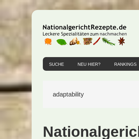
Zur
Zum
Zur
Hauptnavigation
Inhalt
Seitenspalte
springen
springen
springen
SUCHE
NEU HIER?
RANKINGS
adaptability
Nationalgeric