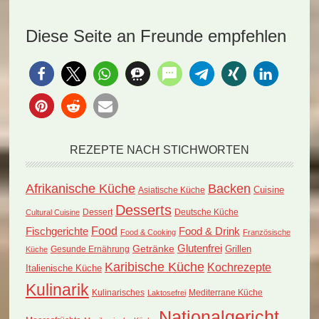
Diese Seite an Freunde empfehlen
REZEPTE NACH STICHWORTEN
Afrikanische Küche
Backen
Cuisine
Asiatische Küche
Desserts
Dessert
Deutsche Küche
Cultural Cuisine
Food
Fischgerichte
Food & Drink
Food & Cooking
Französische
Glutenfrei
Getränke
Grillen
Küche
Gesunde Ernährung
Karibische Küche
Kochrezepte
Italienische Küche
Kulinarik
Kulinarisches
Mediterrane Küche
Laktosefrei
Nationalgericht