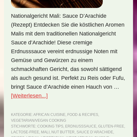
Nationalgericht Mali: Sauce D’Arachide
(Rezept) Entdecken Sie die köstlichen Aromen
Malis mit dem traditionellen Nationalgericht
Sauce d’Arachide! Diese cremige
Erdnusssauce vereint erdnussige Noten mit
Gemüse und Gewürzen zu einem
schmackhaften Gericht, das sowohl sättigend
als auch gesund ist. Perfekt zu Reis oder Fufu,
bringt Sauce d’Arachide einen Hauch von …
ÜberNationalgericht
[Weiterlesen...]
Mali:
Sauce
KATEGORIE:
AFRICAN CUISINE
,
FOOD & RECIPES
,
VEGETARIAN/VEGAN COOKING
d’Arachide
STICHWORTE:
COOKING TIPS
,
ERDNUSSSAUCE
,
GLUTEN-FREE
,
(Rezept)
LACTOSE-FREE
,
MALI
,
NUT BUTTER
,
SAUCE D’ARACHIDE
,