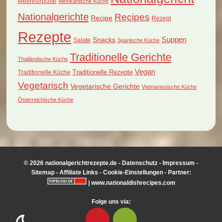
Meeresfrüchte
Mexikanische Küche
Nationalgerichte
Recipes
Recipe
Rezept
Rezepte
Suppen
Snacks
Salate
Spanische Küche
Traditionelle Gerichte
Thailändische Küche
Vegan
Traditionelle Küche
Traditionelle Rezepte
Vegetarisch
Vegetarische Gerichte
Vietnamesische Küche
Österreichische Küche
© 2026 nationalgerichtrezepte.de -
Datenschutz
-
Impressum
-
Sitemap
-
Affiliate Links
-
Cookie-Einstellungen
- Partner:
|
www.nationaldishrecipes.com
Folge uns via: