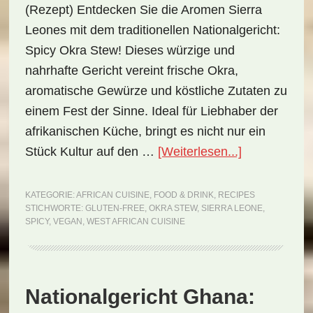
(Rezept) Entdecken Sie die Aromen Sierra
Leones mit dem traditionellen Nationalgericht:
Spicy Okra Stew! Dieses würzige und
nahrhafte Gericht vereint frische Okra,
aromatische Gewürze und köstliche Zutaten zu
einem Fest der Sinne. Ideal für Liebhaber der
afrikanischen Küche, bringt es nicht nur ein
ÜberNational
Stück Kultur auf den …
[Weiterlesen...]
Sierra
Leone:
KATEGORIE:
AFRICAN CUISINE
,
FOOD & DRINK
,
RECIPES
STICHWORTE:
GLUTEN-FREE
,
OKRA STEW
,
SIERRA LEONE
,
Spicy
SPICY
,
VEGAN
,
WEST AFRICAN CUISINE
Okra
Stew
(Rezept)
Nationalgericht Ghana: