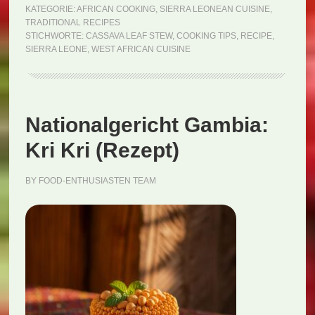
Leone:
KATEGORIE:
AFRICAN COOKING
,
SIERRA LEONEAN CUISINE
,
TRADITIONAL RECIPES
Cassava
STICHWORTE:
CASSAVA LEAF STEW
,
COOKING TIPS
,
RECIPE
,
Leaf
SIERRA LEONE
,
WEST AFRICAN CUISINE
Stew
(Rezept)
Nationalgericht Gambia:
Kri Kri (Rezept)
BY
FOOD-ENTHUSIASTEN TEAM