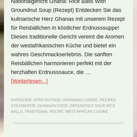
Nationalgericht Ghana: Rice Balls With
Groundnut Soup (Rezept) Entdecken Sie das
kulinarische Herz Ghanas mit unserem Rezept
für Reisbällchen in köstlicher Erdnusssuppe!
Dieses traditionelle Gericht vereint die Aromen
der westafrikanischen Küche und bietet ein
wahres Geschmackserlebnis. Die sanften
Reisbällchen harmonieren perfekt mit der
herzhaften Erdnusssauce, die …
ÜberNationalgericht
[Weiterlesen...]
Ghana:
Rice
KATEGORIE:
AFRICAN FOOD
,
GHANAIAN CUISINE
,
RECIPES
STICHWORTE:
GHANAIAN FOOD
,
GROUNDNUT SOUP
,
RICE
Balls
BALLS
,
TRADITIONAL RECIPE
,
WEST AFRICAN CUISINE
with
Groundnut
Soup