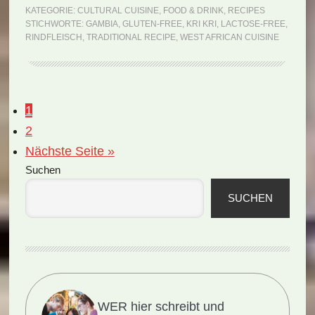
Kri
KATEGORIE:
CULTURAL CUISINE
,
FOOD & DRINK
,
RECIPES
STICHWORTE:
GAMBIA
,
GLUTEN-FREE
,
KRI KRI
,
LACTOSE-FREE
,
Kri
RINDFLEISCH
,
TRADITIONAL RECIPE
,
WEST AFRICAN CUISINE
(Rezept)
Seite
1
Seite
2
aufrufen
Nächste Seite
»
Seitenspalte
Suchen
SUCHEN
WER hier schreibt und