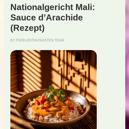
Nationalgericht Mali:
(Rezept)
Sauce d’Arachide
(Rezept)
BY
FOOD-ENTHUSIASTEN TEAM