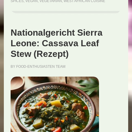
SPICES
,
VEGAN
,
VEGETARIAN
,
WEST AFRICAN CUISINE
Nationalgericht Sierra
Leone: Cassava Leaf
Stew (Rezept)
BY
FOOD-ENTHUSIASTEN TEAM