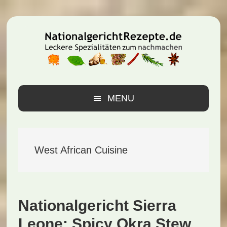
Zur
Zum
Zur
Hauptnavigation
Inhalt
Seitenspalte
springen
springen
springen
MENU
West African Cuisine
Nationalgericht Sierra
Leone: Spicy Okra Stew