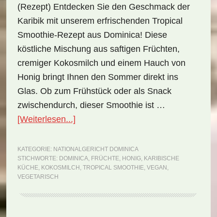
(Rezept) Entdecken Sie den Geschmack der
Karibik mit unserem erfrischenden Tropical
Smoothie-Rezept aus Dominica! Diese
köstliche Mischung aus saftigen Früchten,
cremiger Kokosmilch und einem Hauch von
Honig bringt Ihnen den Sommer direkt ins
Glas. Ob zum Frühstück oder als Snack
zwischendurch, dieser Smoothie ist …
ÜberNationalgericht
[Weiterlesen...]
Dominica:
Tropical
KATEGORIE:
NATIONALGERICHT DOMINICA
STICHWORTE:
DOMINICA
,
FRÜCHTE
,
HONIG
,
KARIBISCHE
Smoothie
KÜCHE
,
KOKOSMILCH
,
TROPICAL SMOOTHIE
,
VEGAN
,
(Rezept)
VEGETARISCH