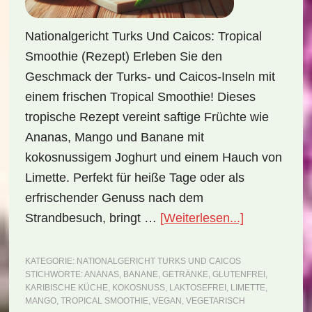
Nationalgericht Turks Und Caicos: Tropical
Smoothie (Rezept) Erleben Sie den
Geschmack der Turks- und Caicos-Inseln mit
einem frischen Tropical Smoothie! Dieses
tropische Rezept vereint saftige Früchte wie
Ananas, Mango und Banane mit
kokosnussigem Joghurt und einem Hauch von
Limette. Perfekt für heiße Tage oder als
erfrischender Genuss nach dem
ÜberNationa
Strandbesuch, bringt …
[Weiterlesen...]
Turks
und
KATEGORIE:
NATIONALGERICHT TURKS UND CAICOS
STICHWORTE:
ANANAS
,
BANANE
,
GETRÄNKE
,
GLUTENFREI
,
Caicos:
KARIBISCHE KÜCHE
,
KOKOSNUSS
,
LAKTOSEFREI
,
LIMETTE
,
Tropical
MANGO
,
TROPICAL SMOOTHIE
,
VEGAN
,
VEGETARISCH