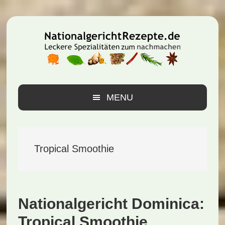
Zur
Zum
Zur
Hauptnavigation
Inhalt
Seitenspalte
springen
springen
springen
MENU
Tropical Smoothie
Nationalgericht Dominica:
Tropical Smoothie