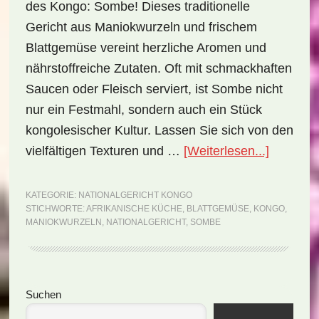
des Kongo: Sombe! Dieses traditionelle
Gericht aus Maniokwurzeln und frischem
Blattgemüse vereint herzliche Aromen und
nährstoffreiche Zutaten. Oft mit schmackhaften
Saucen oder Fleisch serviert, ist Sombe nicht
nur ein Festmahl, sondern auch ein Stück
kongolesischer Kultur. Lassen Sie sich von den
ÜberNati
vielfältigen Texturen und …
[Weiterlesen...]
Kongo:
Sombe
KATEGORIE:
NATIONALGERICHT KONGO
STICHWORTE:
AFRIKANISCHE KÜCHE
,
BLATTGEMÜSE
,
KONGO
,
(Rezept)
MANIOKWURZELN
,
NATIONALGERICHT
,
SOMBE
Seitenspalte
Suchen