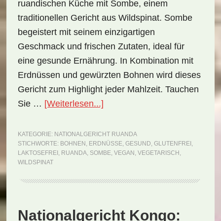
ruandischen Küche mit Sombe, einem
traditionellen Gericht aus Wildspinat. Sombe
begeistert mit seinem einzigartigen
Geschmack und frischen Zutaten, ideal für
eine gesunde Ernährung. In Kombination mit
Erdnüssen und gewürzten Bohnen wird dieses
Gericht zum Highlight jeder Mahlzeit. Tauchen
ÜberNationalgericht
Sie …
[Weiterlesen...]
Ruanda:
Sombe
KATEGORIE:
NATIONALGERICHT RUANDA
STICHWORTE:
BOHNEN
,
ERDNÜSSE
,
GESUND
,
GLUTENFREI
,
(Rezept)
LAKTOSEFREI
,
RUANDA
,
SOMBE
,
VEGAN
,
VEGETARISCH
,
WILDSPINAT
Nationalgericht Kongo: