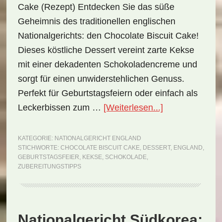
Cake (Rezept) Entdecken Sie das süße
Geheimnis des traditionellen englischen
Nationalgerichts: den Chocolate Biscuit Cake!
Dieses köstliche Dessert vereint zarte Kekse
mit einer dekadenten Schokoladencreme und
sorgt für einen unwiderstehlichen Genuss.
Perfekt für Geburtstagsfeiern oder einfach als
ÜberNationalge
Leckerbissen zum …
[Weiterlesen...]
England:
Chocolate
KATEGORIE:
NATIONALGERICHT ENGLAND
STICHWORTE:
CHOCOLATE BISCUIT CAKE
,
DESSERT
,
ENGLAND
,
Biscuit
GEBURTSTAGSFEIER
,
KEKSE
,
SCHOKOLADE
,
Cake
ZUBEREITUNGSTIPPS
(Rezept)
Nationalgericht Südkorea: