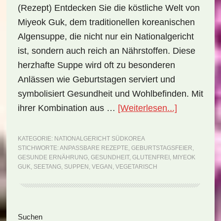
(Rezept) Entdecken Sie die köstliche Welt von
Miyeok Guk, dem traditionellen koreanischen
Algensuppe, die nicht nur ein Nationalgericht
ist, sondern auch reich an Nährstoffen. Diese
herzhafte Suppe wird oft zu besonderen
Anlässen wie Geburtstagen serviert und
symbolisiert Gesundheit und Wohlbefinden. Mit
ÜberNation
ihrer Kombination aus …
[Weiterlesen...]
Südkorea:
Miyeok
KATEGORIE:
NATIONALGERICHT SÜDKOREA
STICHWORTE:
ANPASSBARE REZEPTE
,
GEBURTSTAGSFEIER
,
Guk
GESUNDE ERNÄHRUNG
,
GESUNDHEIT
,
GLUTENFREI
,
MIYEOK
(Rezept)
GUK
,
SEETANG
,
SUPPEN
,
VEGAN
,
VEGETARISCH
Seitenspalte
Suchen