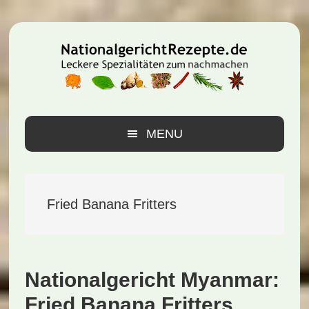
Zur
Zum
Zur
Hauptnavigation
Inhalt
Seitenspalte
springen
springen
springen
MENU
Fried Banana Fritters
Nationalgericht Myanmar:
Fried Banana Fritters