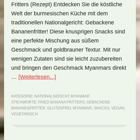
Fritters (Rezept) Entdecken Sie die köstliche
Welt der burmesischen Küche mit dem
traditionellen Nationalgericht: Gebackene
Bananenfritter! Diese knusprigen Snacks sind
eine perfekte Mischung aus süßem
Geschmack und goldbrauner Textur. Mit nur
wenigen Zutaten sind sie leicht zuzubereiten
und bringen den Geschmack Myanmars direkt
ÜberNationalgericht
…
[Weiterlesen...]
Myanmar:
Fried
KATEGORIE:
NATIONALGERICHT MYANMAR
STICHWORTE:
FRIED BANANA FRITTERS
,
GEBACKENE
Banana
BANANENFRITTER
,
GLUTENFREI
,
MYANMAR
,
SNACKS
,
VEGAN
,
Fritters
VEGETARISCH
(Rezept)