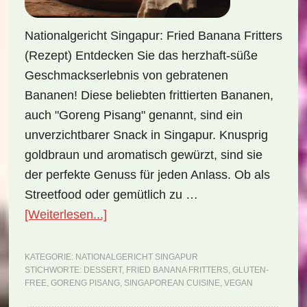
Nationalgericht Singapur: Fried Banana Fritters
(Rezept) Entdecken Sie das herzhaft-süße
Geschmackserlebnis von gebratenen
Bananen! Diese beliebten frittierten Bananen,
auch "Goreng Pisang" genannt, sind ein
unverzichtbarer Snack in Singapur. Knusprig
goldbraun und aromatisch gewürzt, sind sie
der perfekte Genuss für jeden Anlass. Ob als
Streetfood oder gemütlich zu …
ÜberNationalgericht
[Weiterlesen...]
Singapur:
Fried
KATEGORIE:
NATIONALGERICHT SINGAPUR
STICHWORTE:
DESSERT
,
FRIED BANANA FRITTERS
,
GLUTEN-
Banana
FREE
,
GORENG PISANG
,
SINGAPOREAN CUISINE
,
VEGAN
Fritters