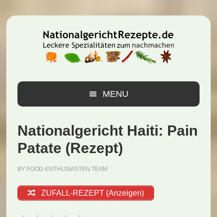
Zur
Zum
Zur
Hauptnavigation
Inhalt
Seitenspalte
springen
springen
springen
MENU
Nationalgericht Haiti: Pain
Patate (Rezept)
BY
FOOD-ENTHUSIASTEN TEAM
ZUFALL-REZEPT (Anzeigen)