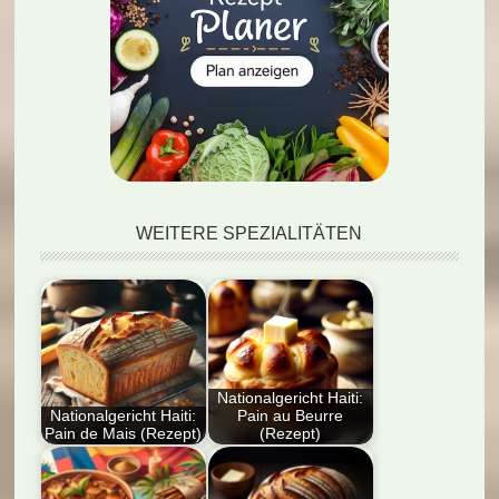
WEITERE SPEZIALITÄTEN
Nationalgericht Haiti:
Nationalgericht Haiti:
Pain au Beurre
Pain de Mais (Rezept)
(Rezept)
Entdecken Sie das
Entdecken Sie das
Nationalgericht Haiti:
Nationalgericht Haiti: