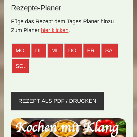
Rezepte-Planer
Füge das Rezept dem Tages-Planer hinzu.
Zum Planer
hier klicken
.
MO.
DI.
MI.
DO.
FR.
SA.
SO.
REZEPT ALS PDF / DRUCKEN