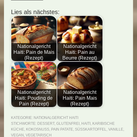
Lies als nächstes:
Nationalgericht
Nationalgericht
Haiti: Pain de Mais
Haiti: Pain au
(Rezept)
Beurre (Rezept)
Nationalgericht
Nationalgericht
Haiti: Pouding de
Haiti: Pain Mais
Pain (Rezept)
(Rezept)
KATEGORIE:
NATIONALGERICHT HAITI
STICHWORTE:
DESSERT
,
GLUTENFREI
,
HAITI
,
KARIBISCHE
KÜCHE
,
KOKOSNUSS
,
PAIN PATATE
,
SÜSSKARTOFFEL
,
VANILLE
,
VEGAN
,
VEGETARISCH