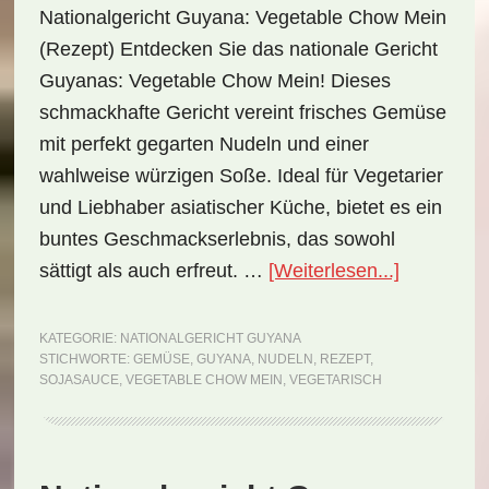
Nationalgericht Guyana: Vegetable Chow Mein
(Rezept) Entdecken Sie das nationale Gericht
Guyanas: Vegetable Chow Mein! Dieses
schmackhafte Gericht vereint frisches Gemüse
mit perfekt gegarten Nudeln und einer
wahlweise würzigen Soße. Ideal für Vegetarier
und Liebhaber asiatischer Küche, bietet es ein
buntes Geschmackserlebnis, das sowohl
ÜberNatio
sättigt als auch erfreut. …
[Weiterlesen...]
Guyana:
Vegetable
KATEGORIE:
NATIONALGERICHT GUYANA
STICHWORTE:
GEMÜSE
,
GUYANA
,
NUDELN
,
REZEPT
,
Chow
SOJASAUCE
,
VEGETABLE CHOW MEIN
,
VEGETARISCH
Mein
(Rezept)