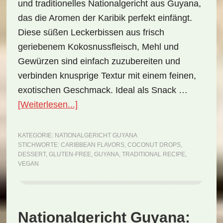
und traditionelles Nationalgericht aus Guyana,
das die Aromen der Karibik perfekt einfängt.
Diese süßen Leckerbissen aus frisch
geriebenem Kokosnussfleisch, Mehl und
Gewürzen sind einfach zuzubereiten und
verbinden knusprige Textur mit einem feinen,
exotischen Geschmack. Ideal als Snack …
ÜberNationalgericht
[Weiterlesen...]
Guyana:
Coconut
KATEGORIE:
NATIONALGERICHT GUYANA
STICHWORTE:
CARIBBEAN FLAVORS
,
COCONUT DROPS
,
Drops
DESSERT
,
GLUTEN-FREE
,
GUYANA
,
TRADITIONAL RECIPE
,
(Rezept)
VEGAN
Nationalgericht Guyana: