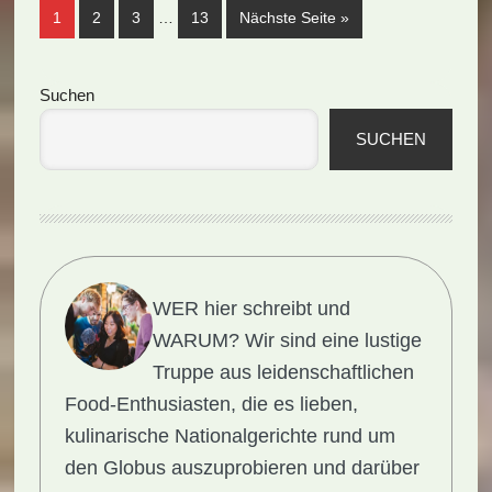
Weggelassene
Seite
Seite
Seite
Seite
aufrufen
1
2
3
…
13
Nächste Seite
»
Zwischenseiten
Seitenspalte
Suchen
SUCHEN
WER hier schreibt und
WARUM?
Wir sind eine lustige
Truppe aus leidenschaftlichen
Food-Enthusiasten, die es lieben,
kulinarische Nationalgerichte rund um
den Globus auszuprobieren und darüber