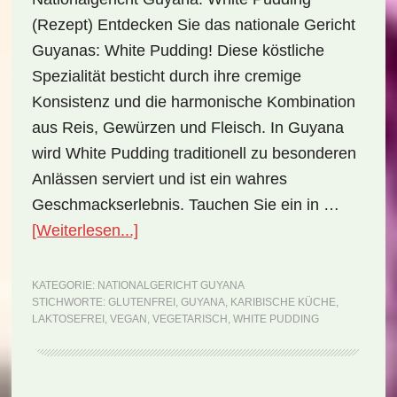
(Rezept) Entdecken Sie das nationale Gericht
Guyanas: White Pudding! Diese köstliche
Spezialität besticht durch ihre cremige
Konsistenz und die harmonische Kombination
aus Reis, Gewürzen und Fleisch. In Guyana
wird White Pudding traditionell zu besonderen
Anlässen serviert und ist ein wahres
Geschmackserlebnis. Tauchen Sie ein in …
ÜberNationalgericht
[Weiterlesen...]
Guyana:
White
KATEGORIE:
NATIONALGERICHT GUYANA
STICHWORTE:
GLUTENFREI
,
GUYANA
,
KARIBISCHE KÜCHE
,
Pudding
LAKTOSEFREI
,
VEGAN
,
VEGETARISCH
,
WHITE PUDDING
(Rezept)