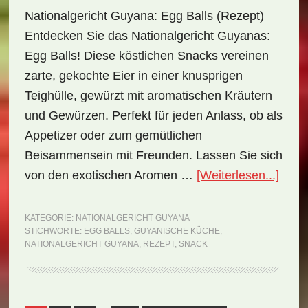
Nationalgericht Guyana: Egg Balls (Rezept)
Entdecken Sie das Nationalgericht Guyanas:
Egg Balls! Diese köstlichen Snacks vereinen
zarte, gekochte Eier in einer knusprigen
Teighülle, gewürzt mit aromatischen Kräutern
und Gewürzen. Perfekt für jeden Anlass, ob als
Appetizer oder zum gemütlichen
Beisammensein mit Freunden. Lassen Sie sich
ÜberN
von den exotischen Aromen …
[Weiterlesen...]
Guya
Egg
KATEGORIE:
NATIONALGERICHT GUYANA
STICHWORTE:
EGG BALLS
,
GUYANISCHE KÜCHE
,
Balls
NATIONALGERICHT GUYANA
,
REZEPT
,
SNACK
(Reze