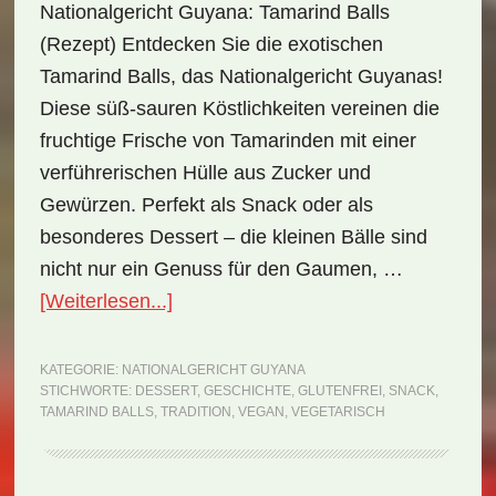
Nationalgericht Guyana: Tamarind Balls
(Rezept) Entdecken Sie die exotischen
Tamarind Balls, das Nationalgericht Guyanas!
Diese süß-sauren Köstlichkeiten vereinen die
fruchtige Frische von Tamarinden mit einer
verführerischen Hülle aus Zucker und
Gewürzen. Perfekt als Snack oder als
besonderes Dessert – die kleinen Bälle sind
nicht nur ein Genuss für den Gaumen, …
ÜberNationalgericht
[Weiterlesen...]
Guyana:
Tamarind
KATEGORIE:
NATIONALGERICHT GUYANA
STICHWORTE:
DESSERT
,
GESCHICHTE
,
GLUTENFREI
,
SNACK
,
Balls
TAMARIND BALLS
,
TRADITION
,
VEGAN
,
VEGETARISCH
(Rezept)