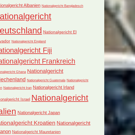
ionalgericht Albanien
Nationalgericht Bangladesch
ationalgericht
eutschland
Nationalgericht El
vador
Nationalgericht England
tionalgericht Fiji
tionalgericht Frankreich
Nationalgericht
onalgericht Ghana
iechenland
Nationalgericht Guatemala
Nationalgericht
Nationalgericht Irland
en
Nationalgericht Iran
Nationalgericht
ionalgericht Israel
alien
Nationalgericht Japan
tionalgericht Kroatien
Nationalgericht
banon
Nationalgericht Mauretanien