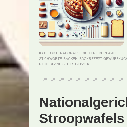
KATEGORIE:
NATIONALGERICHT NIEDERLANDE
STICHWORTE:
BACKEN
,
BACKREZEPT
,
GEWÜRZKUC
NIEDERLÄNDISCHES GEBÄCK
Nationalgeric
Stroopwafels