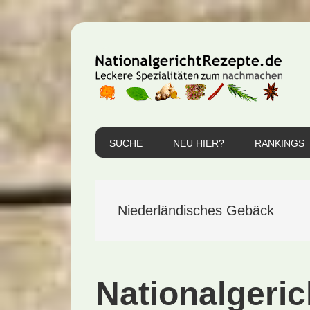
Zur
Zum
Zur
Hauptnavigation
Inhalt
Seitenspalte
springen
springen
springen
SUCHE
NEU HIER?
RANKINGS
Niederländisches Gebäck
Nationalgeric