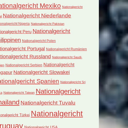
tionalgericht Mexiko
Nationalgericht
Nationalgericht Niederlande
al
onalgericht Nigeria
Nationalgericht Pakistan
Nationalgericht
ionalgericht Peru
ilippinen
Nationalgericht Polen
tionalgericht Portugal
Nationalgericht Rumänien
tionalgericht Russland
Nationalgericht Saudi-
Nationalgericht
Nationalgericht Serbien
ien
Nationalgericht Slowakei
ngapur
tionalgericht Spanien
Nationalgericht Sri
Nationalgericht
ka
Nationalgericht Taiwan
hailand
Nationalgericht Tuvalu
Nationalgericht
ionalgericht Türkei
ruguay
Nationalgericht USA