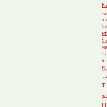
Na
Nep
Nati
Nat
Ph
Na
Na
Arab
Si
Na
Lan
T
Nat
U