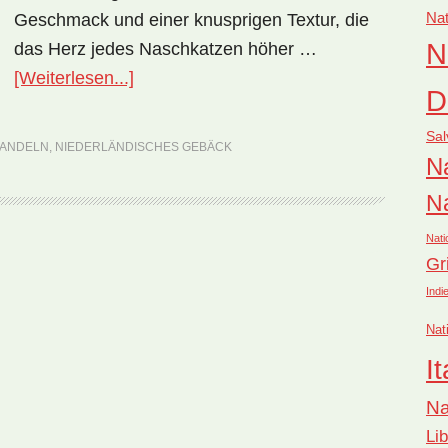
Nat
Geschmack und einer knusprigen Textur, die
N
das Herz jedes Naschkatzen höher …
ÜberNationalgericht
[Weiterlesen...]
D
Niederlande:
Bokkepootjes
Sal
ANDELN
,
NIEDERLÄNDISCHES GEBÄCK
Na
(Rezept)
Na
Nati
Gr
Indi
Nat
It
Na
Li