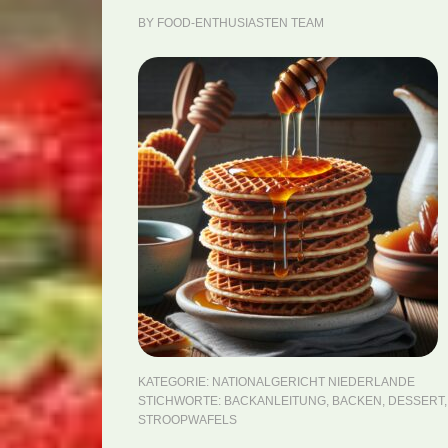
BY
FOOD-ENTHUSIASTEN TEAM
KATEGORIE:
NATIONALGERICHT NIEDERLANDE
STICHWORTE:
BACKANLEITUNG
,
BACKEN
,
DESSERT
STROOPWAFELS