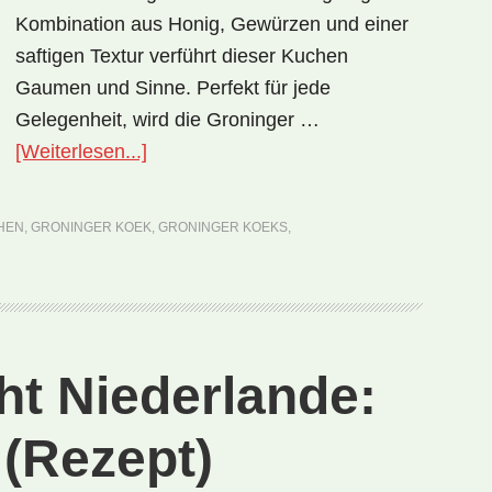
Kombination aus Honig, Gewürzen und einer
saftigen Textur verführt dieser Kuchen
Gaumen und Sinne. Perfekt für jede
Gelegenheit, wird die Groninger …
ÜberNationalgericht
[Weiterlesen...]
Niederlande:
Groninger
HEN
,
GRONINGER KOEK
,
GRONINGER KOEKS
,
koek
(Rezept)
ht Niederlande:
 (Rezept)