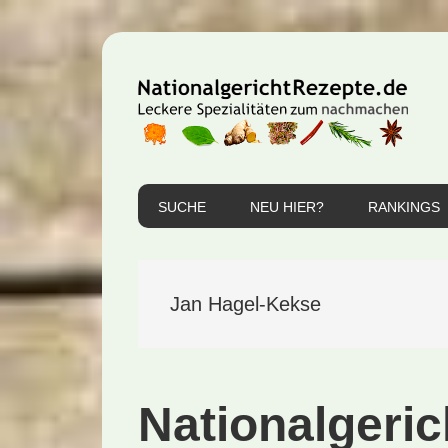
Zur
Zum
Zur
Hauptnavigation
Inhalt
Seitenspalte
springen
springen
springen
SUCHE
NEU HIER?
RANKINGS
Jan Hagel-Kekse
Nationalgeric