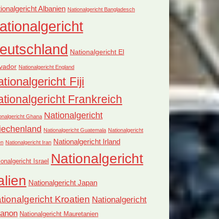
ionalgericht Albanien
Nationalgericht Bangladesch
ationalgericht
eutschland
Nationalgericht El
vador
Nationalgericht England
tionalgericht Fiji
tionalgericht Frankreich
Nationalgericht
onalgericht Ghana
iechenland
Nationalgericht Guatemala
Nationalgericht
Nationalgericht Irland
en
Nationalgericht Iran
Nationalgericht
ionalgericht Israel
alien
Nationalgericht Japan
tionalgericht Kroatien
Nationalgericht
banon
Nationalgericht Mauretanien