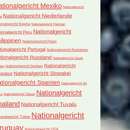
tionalgericht Mexiko
Nationalgericht
Nationalgericht Niederlande
al
onalgericht Nigeria
Nationalgericht Pakistan
Nationalgericht
ionalgericht Peru
ilippinen
Nationalgericht Polen
tionalgericht Portugal
Nationalgericht Rumänien
tionalgericht Russland
Nationalgericht Saudi-
Nationalgericht
Nationalgericht Serbien
ien
Nationalgericht Slowakei
ngapur
tionalgericht Spanien
Nationalgericht Sri
Nationalgericht
ka
Nationalgericht Taiwan
hailand
Nationalgericht Tuvalu
Nationalgericht
ionalgericht Türkei
ruguay
Nationalgericht USA