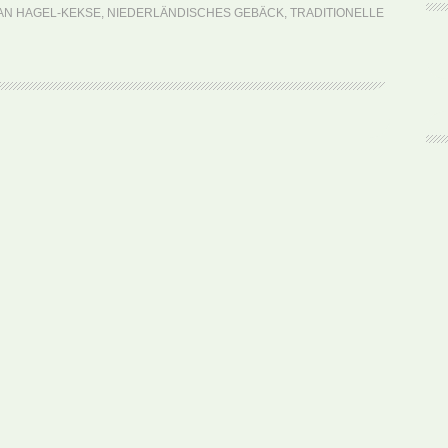
Hagel
AN HAGEL-KEKSE
,
NIEDERLÄNDISCHES GEBÄCK
,
TRADITIONELLE
(Rezept)