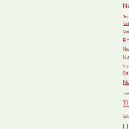
Na
Nep
Nati
Nat
Ph
Na
Na
Arab
Si
Na
Lan
T
Nat
U