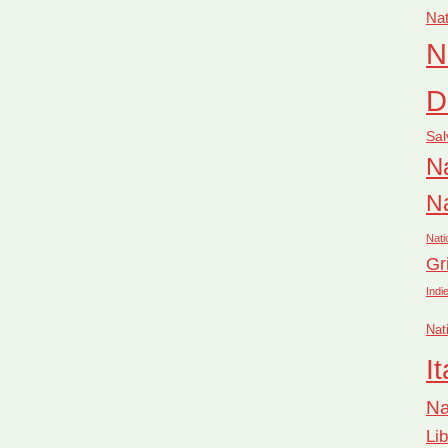
Nat
N
D
Sal
Na
Na
Nati
Gr
Indi
Nat
It
Na
Li