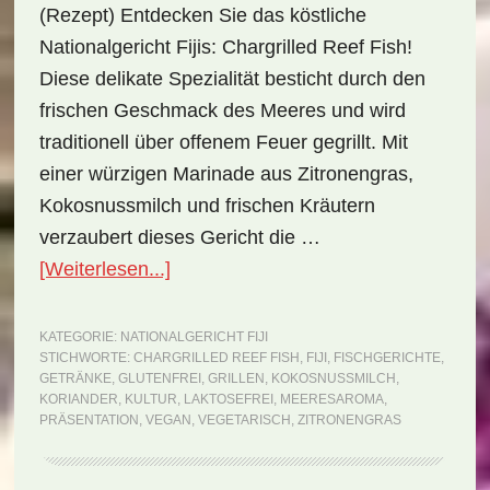
(Rezept) Entdecken Sie das köstliche
Nationalgericht Fijis: Chargrilled Reef Fish!
Diese delikate Spezialität besticht durch den
frischen Geschmack des Meeres und wird
traditionell über offenem Feuer gegrillt. Mit
einer würzigen Marinade aus Zitronengras,
Kokosnussmilch und frischen Kräutern
verzaubert dieses Gericht die …
ÜberNationalgericht
[Weiterlesen...]
Fiji:
Chargrilled
KATEGORIE:
NATIONALGERICHT FIJI
STICHWORTE:
CHARGRILLED REEF FISH
,
FIJI
,
FISCHGERICHTE
,
Reef
GETRÄNKE
,
GLUTENFREI
,
GRILLEN
,
KOKOSNUSSMILCH
,
Fish
KORIANDER
,
KULTUR
,
LAKTOSEFREI
,
MEERESAROMA
,
PRÄSENTATION
,
VEGAN
,
VEGETARISCH
,
ZITRONENGRAS
(Rezept)