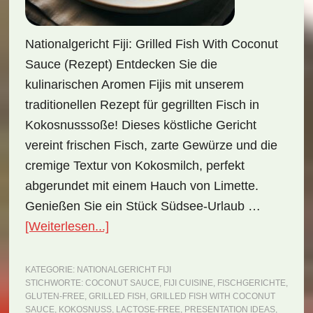
Nationalgericht Fiji: Grilled Fish With Coconut
Sauce (Rezept) Entdecken Sie die
kulinarischen Aromen Fijis mit unserem
traditionellen Rezept für gegrillten Fisch in
Kokosnusssoße! Dieses köstliche Gericht
vereint frischen Fisch, zarte Gewürze und die
cremige Textur von Kokosmilch, perfekt
abgerundet mit einem Hauch von Limette.
Genießen Sie ein Stück Südsee-Urlaub …
ÜberNationalgericht
[Weiterlesen...]
Fiji:
Grilled
KATEGORIE:
NATIONALGERICHT FIJI
STICHWORTE:
COCONUT SAUCE
,
FIJI CUISINE
,
FISCHGERICHTE
,
Fish
GLUTEN-FREE
,
GRILLED FISH
,
GRILLED FISH WITH COCONUT
with
SAUCE
,
KOKOSNUSS
,
LACTOSE-FREE
,
PRESENTATION IDEAS
,