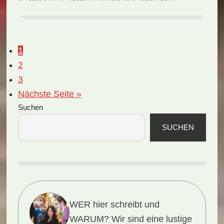
with
Spices
(Rezept)
Seite
1
Seite
2
Seite
3
aufrufen
Nächste Seite
»
Seitenspalte
Suchen
SUCHEN
WER hier schreibt und
WARUM?
Wir sind eine lustige