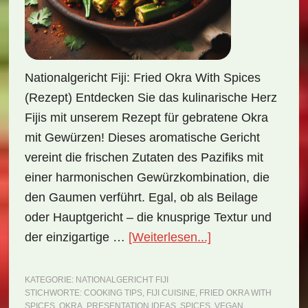
Nationalgericht Fiji: Fried Okra With Spices
(Rezept) Entdecken Sie das kulinarische Herz
Fijis mit unserem Rezept für gebratene Okra
mit Gewürzen! Dieses aromatische Gericht
vereint die frischen Zutaten des Pazifiks mit
einer harmonischen Gewürzkombination, die
den Gaumen verführt. Egal, ob als Beilage
oder Hauptgericht – die knusprige Textur und
ÜberNationalgeri
der einzigartige …
[Weiterlesen...]
Fiji:
Fried
KATEGORIE:
NATIONALGERICHT FIJI
STICHWORTE:
COOKING TIPS
,
FIJI CUISINE
,
FRIED OKRA WITH
Okra
SPICES
,
OKRA
,
PRESENTATION IDEAS
,
SPICES
,
VEGAN