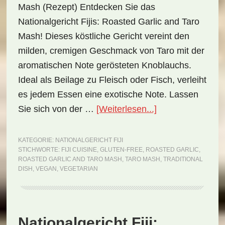
Mash (Rezept) Entdecken Sie das
Nationalgericht Fijis: Roasted Garlic and Taro
Mash! Dieses köstliche Gericht vereint den
milden, cremigen Geschmack von Taro mit der
aromatischen Note gerösteten Knoblauchs.
Ideal als Beilage zu Fleisch oder Fisch, verleiht
es jedem Essen eine exotische Note. Lassen
ÜberNationalgeri
Sie sich von der …
[Weiterlesen...]
Fiji:
Roasted
KATEGORIE:
NATIONALGERICHT FIJI
STICHWORTE:
FIJI CUISINE
,
GLUTEN-FREE
,
ROASTED GARLIC
,
Garlic
ROASTED GARLIC AND TARO MASH
,
TARO MASH
,
TRADITIONAL
and
DISH
,
VEGAN
,
VEGETARIAN
Taro
Mash
(Rezept)
Nationalgericht Fiji: