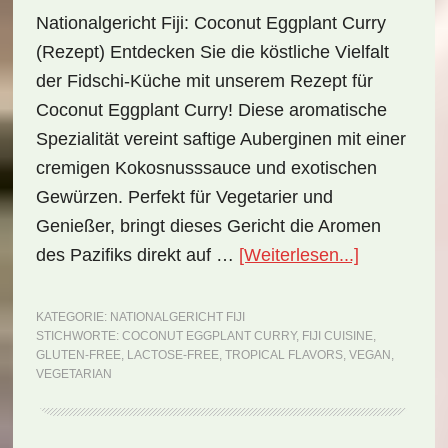
Nationalgericht Fiji: Coconut Eggplant Curry
(Rezept) Entdecken Sie die köstliche Vielfalt
der Fidschi-Küche mit unserem Rezept für
Coconut Eggplant Curry! Diese aromatische
Spezialität vereint saftige Auberginen mit einer
cremigen Kokosnusssauce und exotischen
Gewürzen. Perfekt für Vegetarier und
Genießer, bringt dieses Gericht die Aromen
ÜberNation
des Pazifiks direkt auf …
[Weiterlesen...]
Fiji:
Coconut
KATEGORIE:
NATIONALGERICHT FIJI
STICHWORTE:
COCONUT EGGPLANT CURRY
,
FIJI CUISINE
,
Eggplant
GLUTEN-FREE
,
LACTOSE-FREE
,
TROPICAL FLAVORS
,
VEGAN
,
Curry
VEGETARIAN
(Rezept)