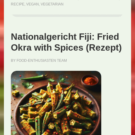
RECIPE
,
VEGAN
,
VEGETARIAN
Coconut
Sauce
(Rezept)
Nationalgericht Fiji: Fried
Okra with Spices (Rezept)
BY
FOOD-ENTHUSIASTEN TEAM