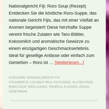
Nationalgericht Fiji: Roro Soup (Rezept)
Entdecken Sie die köstliche Roro-Suppe, das
nationale Gericht Fijis, das mit einer Vielfalt an
Aromen begeistert! Diese herzhafte Suppe
vereint frische Zutaten wie Taro-Blätter,
Kokosmilch und aromatische Gewürze zu
einem einzigartigen Geschmackserlebnis.
Ideal für gesellige Anlässe oder einfach zum
ÜberNational
Genießen – Roro ist …
[Weiterlesen...]
Fiji:
Roro
KATEGORIE:
NATIONALGERICHT FIJI
STICHWORTE:
COCONUT MILK
,
FIJI CUISINE
,
GLUTEN-FREE
,
Soup
RORO SOUP
,
TARO LEAVES
,
TROPICAL FLAVORS
,
VEGAN
,
(Rezept)
VEGETARIAN