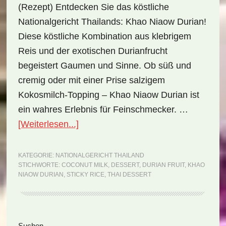
(Rezept) Entdecken Sie das köstliche
Nationalgericht Thailands: Khao Niaow Durian!
Diese köstliche Kombination aus klebrigem
Reis und der exotischen Durianfrucht
begeistert Gaumen und Sinne. Ob süß und
cremig oder mit einer Prise salzigem
Kokosmilch-Topping – Khao Niaow Durian ist
ein wahres Erlebnis für Feinschmecker. …
ÜberNationalgericht
[Weiterlesen...]
Thailand:
Khao
KATEGORIE:
NATIONALGERICHT THAILAND
STICHWORTE:
COCONUT MILK
,
DESSERT
,
DURIAN FRUIT
,
KHAO
Niaow
NIAOW DURIAN
,
STICKY RICE
,
THAI DESSERT
Durian
(Rezept)
Suchen