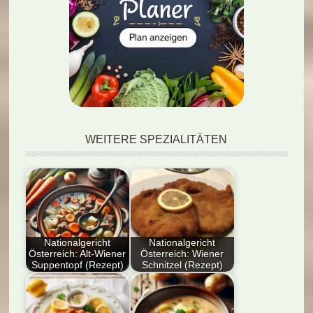
WEITERE SPEZIALITÄTEN
Nationalgericht
Nationalgericht
Österreich: Alt-Wiener
Österreich: Wiener
Suppentopf (Rezept)
Schnitzel (Rezept)
Entdecken Sie die
Erfahre hier, wie du
kulinarische Tradition
das beliebte