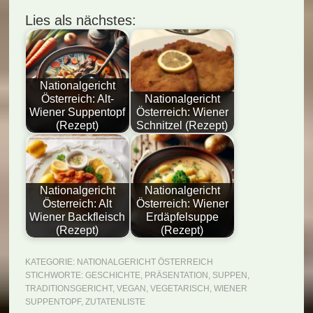
Lies als nächstes:
Nationalgericht
Österreich: Alt-
Nationalgericht
Wiener Suppentopf
Österreich: Wiener
(Rezept)
Schnitzel (Rezept)
Nationalgericht
Nationalgericht
Österreich: Alt
Österreich: Wiener
Wiener Backfleisch
Erdäpfelsuppe
(Rezept)
(Rezept)
KATEGORIE:
NATIONALGERICHT ÖSTERREICH
STICHWORTE:
GESCHICHTE
,
PRÄSENTATION
,
SUPPEN
,
TRADITIONSGERICHT
,
VEGAN
,
VEGETARISCH
,
WIENER
SUPPENTOPF
,
ZUTATENLISTE