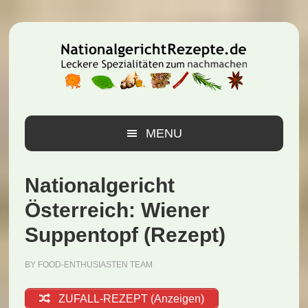
Zur
Zum
Zur
Hauptnavigation
Inhalt
Seitenspalte
springen
springen
springen
MENU
Nationalgericht
Österreich: Wiener
Suppentopf (Rezept)
BY
FOOD-ENTHUSIASTEN TEAM
ZUFALL-REZEPT (Anzeigen)