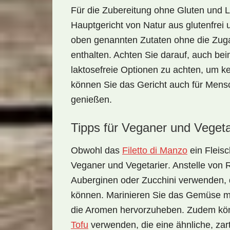
Für die
Zubereitung ohne Gluten und 
Hauptgericht von Natur aus glutenfrei u
oben genannten Zutaten ohne die Zuga
enthalten. Achten Sie darauf, auch be
laktosefreie Optionen zu achten, um k
können Sie das Gericht auch für Mensc
genießen.
Tipps für Veganer und Vegeta
Obwohl das
Filetto di Manzo
ein Fleisch
Veganer und Vegetarier
. Anstelle von 
Auberginen oder Zucchini verwenden, d
können. Marinieren Sie das Gemüse mi
die Aromen hervorzuheben. Zudem könn
Tofu
verwenden, die eine ähnliche, zar