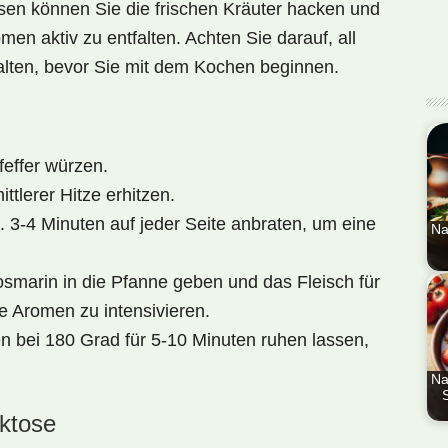
sen können Sie die frischen Kräuter hacken und
en aktiv zu entfalten. Achten Sie darauf, all
halten, bevor Sie mit dem Kochen beginnen.
feffer würzen.
ttlerer Hitze erhitzen.
. 3-4 Minuten auf jeder Seite anbraten, um eine
Na
marin in die Pfanne geben und das Fleisch für
En
Nat
e Aromen zu intensivieren.
Ita
n bei 180 Grad für 5-10 Minuten ruhen lassen,
Ma
Re
Na
aktose
Die