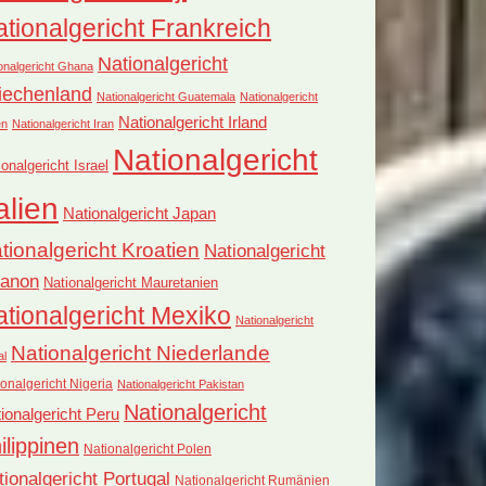
tionalgericht Frankreich
Nationalgericht
onalgericht Ghana
iechenland
Nationalgericht Guatemala
Nationalgericht
Nationalgericht Irland
en
Nationalgericht Iran
Nationalgericht
ionalgericht Israel
alien
Nationalgericht Japan
tionalgericht Kroatien
Nationalgericht
banon
Nationalgericht Mauretanien
tionalgericht Mexiko
Nationalgericht
Nationalgericht Niederlande
al
onalgericht Nigeria
Nationalgericht Pakistan
Nationalgericht
ionalgericht Peru
ilippinen
Nationalgericht Polen
tionalgericht Portugal
Nationalgericht Rumänien