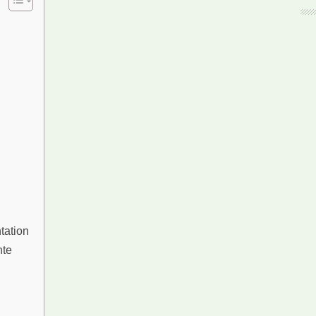
tation
hte