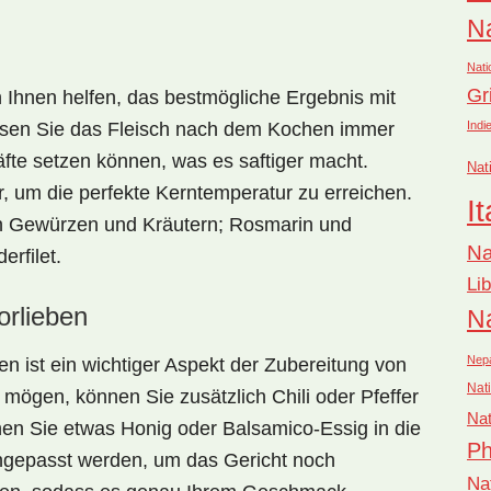
Na
Nati
Gr
Ihnen helfen, das bestmögliche Ergebnis mit
Indi
ssen Sie das Fleisch nach dem Kochen immer
äfte setzen können, was es saftiger macht.
Nat
 um die perfekte Kerntemperatur zu erreichen.
It
en Gewürzen und Kräutern; Rosmarin und
Na
rfilet.
Li
rlieben
Na
Nep
ben
ist ein wichtiger Aspekt der Zubereitung von
Nati
 mögen, können Sie zusätzlich Chili oder Pfeffer
Nat
en Sie etwas Honig oder Balsamico-Essig in die
Ph
ngepasst werden, um das Gericht noch
Na