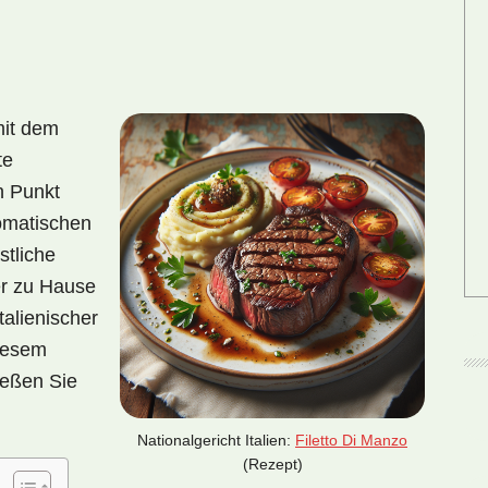
mit dem
te
n Punkt
romatischen
stliche
er zu Hause
italienischer
iesem
ießen Sie
Nationalgericht Italien:
Filetto Di Manzo
(Rezept)