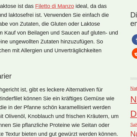
ein
Laktose
ist das
Filetto di Manzo
ideal, da das
Anl
D
nd laktosefrei ist. Verwenden Sie einfach die
Zub
e
be von Zutaten, die Gluten oder Laktose
tra
im Kauf von Beilagen und Saucen auf gluten- und
eine ungewollten Zutaten hinzuzufügen. So
hen mit Allergien und Unverträglichkeiten
rier
Nat
gericht ist, gibt es leckere Alternativen für
N
Rinderfilet können Sie ein kräftiges Gemüse wie
ie in der Pfanne schön karamellisiert werden
D
t Olivenöl, Knoblauch und frischen Kräutern, um
Sal
en Sie pflanzliche Proteine wie Seitan oder
Na
te Textur bieten und gut gewürzt werden können.