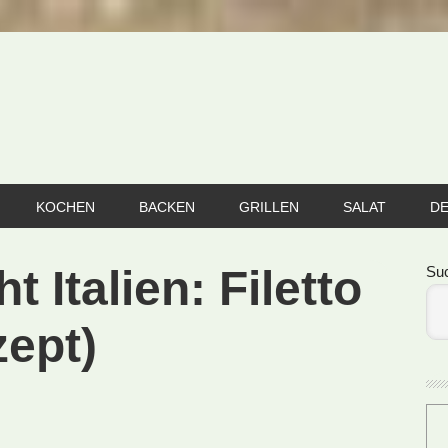
KOCHEN
BACKEN
GRILLEN
SALAT
D
Se
t Italien: Filetto
Su
zept)