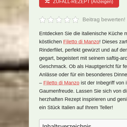
ZUFALL-REZEPT (Anzeigen)
Beitrag bewerten!
Entdecken Sie die italienische Küche 
köstlichen
Filetto di Manzo
! Dieses zar
Rinderfilet, perfekt gewürzt und auf de
gegart, begeistert mit seinem saftig-a
Geschmack. Ob als Hauptgericht für fe
Anlässe oder für ein besonderes Dinn
–
Filetto di Manzo
ist der Inbegriff von 
Gaumenfreude. Lassen Sie sich von d
herzhaften Rezept inspirieren und gen
ein Stück Italien auf Ihrem Teller!
Inhaltsverzeichnis