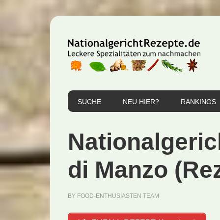
Zur
Zum
Zur
Hauptnavigation
Inhalt
Seitenspalte
springen
springen
springen
SUCHE
NEU HIER?
RANKINGS
Nationalgerich
di Manzo (Re
BY
FOOD-ENTHUSIASTEN TEAM