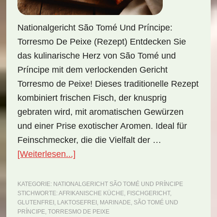
Nationalgericht São Tomé Und Príncipe:
Torresmo De Peixe (Rezept) Entdecken Sie
das kulinarische Herz von São Tomé und
Príncipe mit dem verlockenden Gericht
Torresmo de Peixe! Dieses traditionelle Rezept
kombiniert frischen Fisch, der knusprig
gebraten wird, mit aromatischen Gewürzen
und einer Prise exotischer Aromen. Ideal für
Feinschmecker, die die Vielfalt der …
ÜberNationalgericht
[Weiterlesen...]
São
Tomé
KATEGORIE:
NATIONALGERICHT SÃO TOMÉ UND PRÍNCIPE
STICHWORTE:
AFRIKANISCHE KÜCHE
,
FISCHGERICHT
,
und
GLUTENFREI
,
LAKTOSEFREI
,
MARINADE
,
SÃO TOMÉ UND
Príncipe:
PRÍNCIPE
,
TORRESMO DE PEIXE