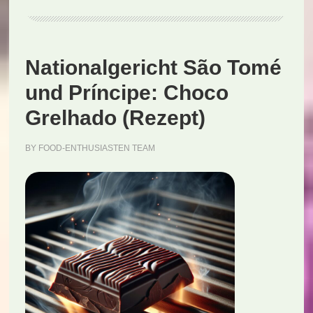
Torresmo
de
Peixe
Nationalgericht São Tomé
(Rezept)
und Príncipe: Choco
Grelhado (Rezept)
BY
FOOD-ENTHUSIASTEN TEAM