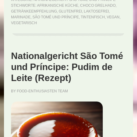
STICHWORTE:
AFRIKANISCHE KÜCHE
,
CHOCO GRELHADO
,
und
GETRÄNKEEMPFEHLUNG
,
GLUTENFREI
,
LAKTOSEFREI
,
Príncipe:
MARINADE
,
SÃO TOMÉ UND PRÍNCIPE
,
TINTENFISCH
,
VEGAN
,
VEGETARISCH
Choco
Grelhado
(Rezept)
Nationalgericht São Tomé
und Príncipe: Pudim de
Leite (Rezept)
BY
FOOD-ENTHUSIASTEN TEAM