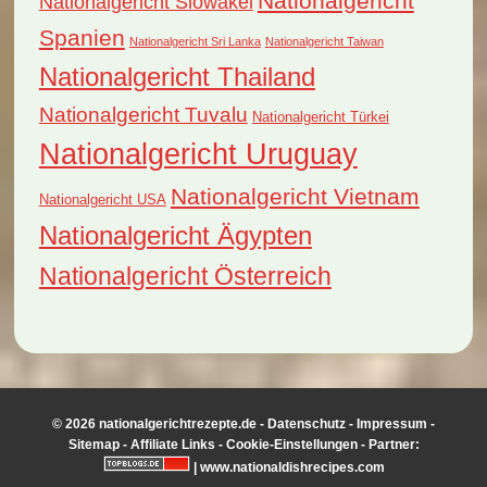
Nationalgericht
Nationalgericht Slowakei
Spanien
Nationalgericht Sri Lanka
Nationalgericht Taiwan
Nationalgericht Thailand
Nationalgericht Tuvalu
Nationalgericht Türkei
Nationalgericht Uruguay
Nationalgericht Vietnam
Nationalgericht USA
Nationalgericht Ägypten
Nationalgericht Österreich
© 2026 nationalgerichtrezepte.de -
Datenschutz
-
Impressum
-
Sitemap
-
Affiliate Links
-
Cookie-Einstellungen
- Partner:
|
www.nationaldishrecipes.com