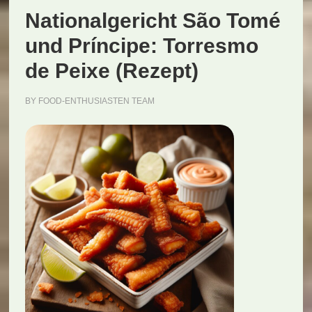
Nationalgericht São Tomé
Vinho
(Rezept)
und Príncipe: Torresmo
de Peixe (Rezept)
BY
FOOD-ENTHUSIASTEN TEAM