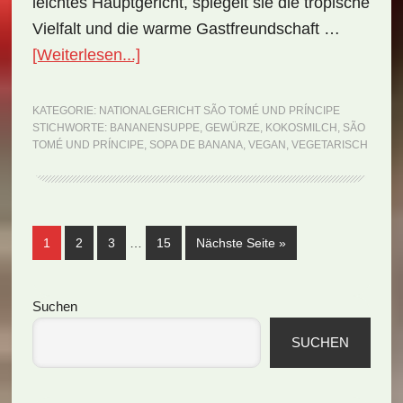
leichtes Hauptgericht, spiegelt sie die tropische
Vielfalt und die warme Gastfreundschaft …
ÜberNationalgericht
[Weiterlesen...]
São
Tomé
KATEGORIE:
NATIONALGERICHT SÃO TOMÉ UND PRÍNCIPE
STICHWORTE:
BANANENSUPPE
,
GEWÜRZE
,
KOKOSMILCH
,
SÃO
und
TOMÉ UND PRÍNCIPE
,
SOPA DE BANANA
,
VEGAN
,
VEGETARISCH
Príncipe:
Sopa
de
Weggelassene
Banana
Seite
Seite
Seite
Seite
aufrufen
1
2
3
…
15
Nächste Seite
»
Zwischenseiten
(Rezept)
Seitenspalte
Suchen
SUCHEN