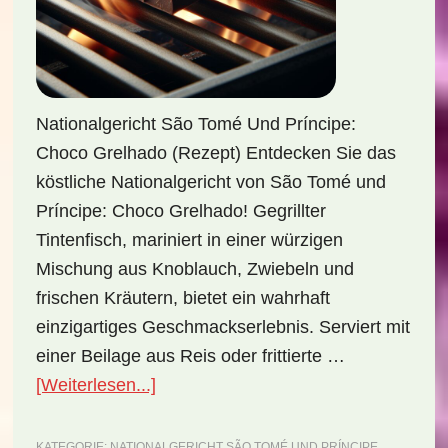
Nationalgericht São Tomé Und Príncipe:
Choco Grelhado (Rezept) Entdecken Sie das
köstliche Nationalgericht von São Tomé und
Príncipe: Choco Grelhado! Gegrillter
Tintenfisch, mariniert in einer würzigen
Mischung aus Knoblauch, Zwiebeln und
frischen Kräutern, bietet ein wahrhaft
einzigartiges Geschmackserlebnis. Serviert mit
einer Beilage aus Reis oder frittierte …
ÜberNationalgericht
[Weiterlesen...]
São
Tomé
KATEGORIE:
NATIONALGERICHT SÃO TOMÉ UND PRÍNCIPE