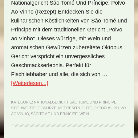
Nationalgericht São Tomé Und Príncipe: Polvo
Ao Vinho (Rezept) Entdecken Sie die
kulinarischen Köstlichkeiten von São Tomé und
Príncipe mit dem traditionellen Gericht „Polvo
ao Vinho“. Dieses würzige, mit Wein und
aromatischen Gewürzen zubereitete Oktopus-
Gericht verspricht ein unvergessliches
Geschmackserlebnis. Perfekt für
Fischliebhaber und alle, die sich von …
ÜberNationalgericht
[Weiterlesen...]
São
Tomé
KATEGORIE:
NATIONALGERICHT SÃO TOMÉ UND PRÍNCIPE
STICHWORTE:
GEWÜRZE
,
MEERESFRÜCHTE
,
OKTOPUS
,
POLVO
und
AO VINHO
,
SÃO TOMÉ UND PRÍNCIPE
,
WEIN
Príncipe:
Polvo
ao