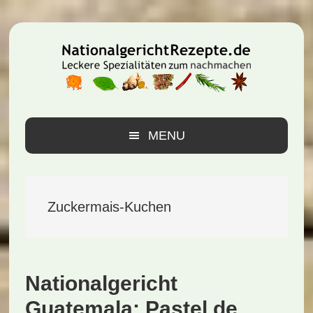
Zur
Zum
Zur
Hauptnavigation
Inhalt
Seitenspalte
springen
springen
springen
MENU
Zuckermais-Kuchen
Nationalgericht
Guatemala: Pastel de