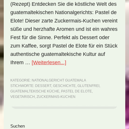
(Rezept) Entdecken Sie die köstliche Welt des
guatemaltekischen Nationalgerichts: Pastel de
Elote! Dieser zarte Zuckermais-Kuchen vereint
süße und herzhafte Aromen und ist ein wahres
Fest für die Sinne. Perfekt als Dessert oder
zum Kaffee, sorgt Pastel de Elote für ein Stück
authentische guatemaltekische Kultur auf
ÜberNationalgericht
Ihrem …
[Weiterlesen...]
Guatemala:
Pastel
KATEGORIE:
NATIONALGERICHT GUATEMALA
STICHWORTE:
DESSERT
,
GESCHICHTE
,
GLUTENFREI
,
de
GUATEMALTEKISCHE KÜCHE
,
PASTEL DE ELOTE
,
Elote
VEGETARISCH
,
ZUCKERMAIS-KUCHEN
(Rezept)
Seitenspalte
Suchen