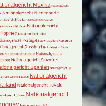
tionalgericht Mexiko
Nationalgericht
Nationalgericht Niederlande
al
onalgericht Nigeria
Nationalgericht Pakistan
Nationalgericht
ionalgericht Peru
ilippinen
Nationalgericht Polen
tionalgericht Portugal
Nationalgericht Rumänien
tionalgericht Russland
Nationalgericht Saudi-
Nationalgericht
Nationalgericht Serbien
ien
Nationalgericht Slowakei
ngapur
tionalgericht Spanien
Nationalgericht Sri
Nationalgericht
ka
Nationalgericht Taiwan
hailand
Nationalgericht Tuvalu
Nationalgericht
ionalgericht Türkei
ruguay
Nationalgericht USA