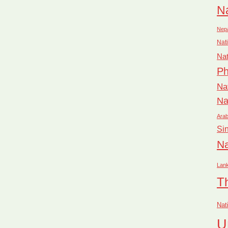
Na
Nep
Nati
Nat
Ph
Na
Na
Arab
Si
Na
Lan
T
Nat
U