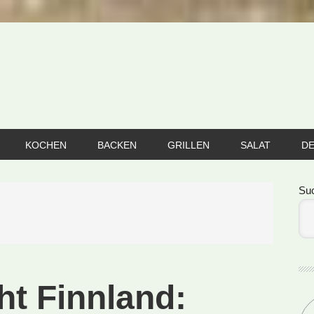
KOCHEN
BACKEN
GRILLEN
SALAT
D
Se
Su
ht Finnland: