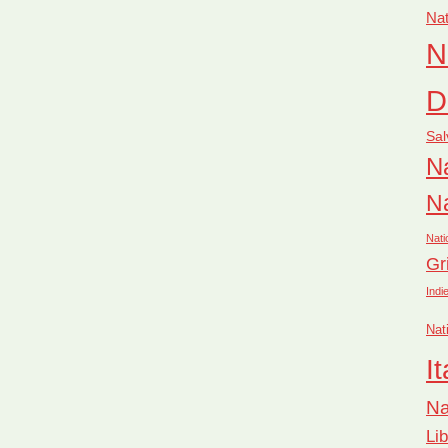
Nat
N
D
Sal
Na
Na
Nati
Gr
Indi
Nat
It
Na
Li