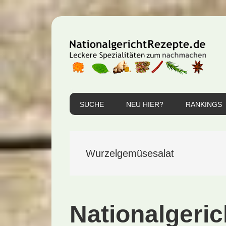
Zur
Zum
Zur
Hauptnavigation
Inhalt
Seitenspalte
springen
springen
springen
SUCHE
NEU HIER?
RANKINGS
Wurzelgemüsesalat
Nationalgeric