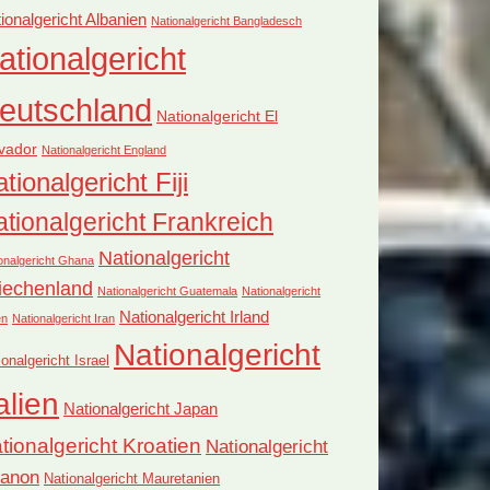
ionalgericht Albanien
Nationalgericht Bangladesch
ationalgericht
eutschland
Nationalgericht El
vador
Nationalgericht England
tionalgericht Fiji
tionalgericht Frankreich
Nationalgericht
onalgericht Ghana
iechenland
Nationalgericht Guatemala
Nationalgericht
Nationalgericht Irland
en
Nationalgericht Iran
Nationalgericht
ionalgericht Israel
alien
Nationalgericht Japan
tionalgericht Kroatien
Nationalgericht
banon
Nationalgericht Mauretanien