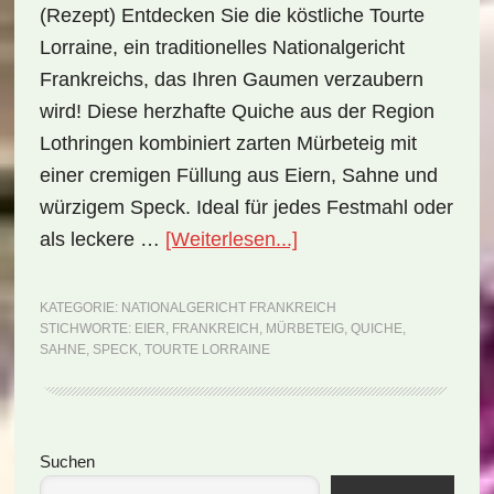
(Rezept) Entdecken Sie die köstliche Tourte
Lorraine, ein traditionelles Nationalgericht
Frankreichs, das Ihren Gaumen verzaubern
wird! Diese herzhafte Quiche aus der Region
Lothringen kombiniert zarten Mürbeteig mit
einer cremigen Füllung aus Eiern, Sahne und
würzigem Speck. Ideal für jedes Festmahl oder
ÜberNationalgericht
als leckere …
[Weiterlesen...]
Frankreich:
Tourte
KATEGORIE:
NATIONALGERICHT FRANKREICH
STICHWORTE:
EIER
,
FRANKREICH
,
MÜRBETEIG
,
QUICHE
,
Lorraine
SAHNE
,
SPECK
,
TOURTE LORRAINE
(Rezept)
Seitenspalte
Suchen