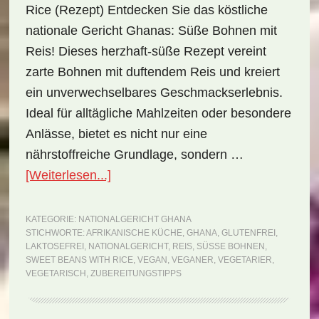
Rice (Rezept) Entdecken Sie das köstliche
nationale Gericht Ghanas: Süße Bohnen mit
Reis! Dieses herzhaft-süße Rezept vereint
zarte Bohnen mit duftendem Reis und kreiert
ein unverwechselbares Geschmackserlebnis.
Ideal für alltägliche Mahlzeiten oder besondere
Anlässe, bietet es nicht nur eine
nährstoffreiche Grundlage, sondern …
ÜberNationalgericht
[Weiterlesen...]
Ghana:
Sweet
KATEGORIE:
NATIONALGERICHT GHANA
STICHWORTE:
AFRIKANISCHE KÜCHE
,
GHANA
,
GLUTENFREI
,
Beans
LAKTOSEFREI
,
NATIONALGERICHT
,
REIS
,
SÜSSE BOHNEN
,
with
SWEET BEANS WITH RICE
,
VEGAN
,
VEGANER
,
VEGETARIER
,
VEGETARISCH
,
ZUBEREITUNGSTIPPS
Rice
(Rezept)