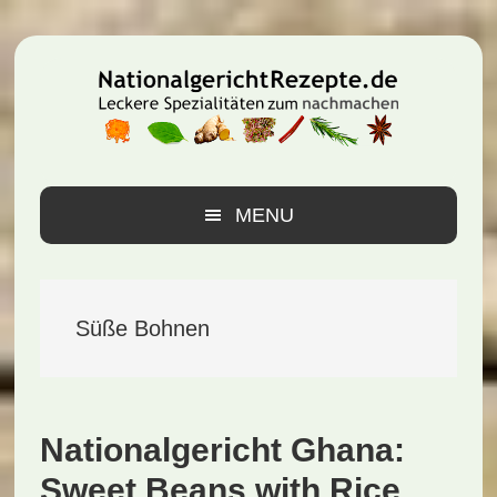
Zur
Zum
Zur
Hauptnavigation
Inhalt
Seitenspalte
springen
springen
springen
MENU
Süße Bohnen
Nationalgericht Ghana:
Sweet Beans with Rice