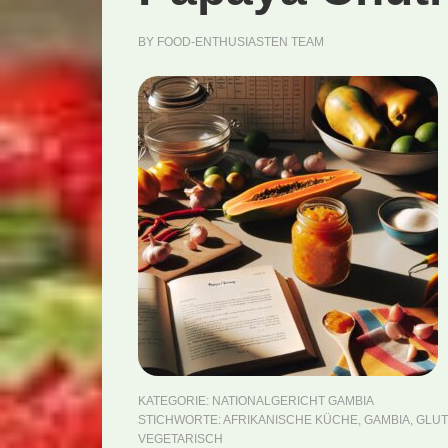
BY
FOOD-ENTHUSIASTEN TEAM
KATEGORIE:
NATIONALGERICHT GAMBIA
STICHWORTE:
AFRIKANISCHE KÜCHE
,
GAMBIA
,
GLUT
VEGETARISCH