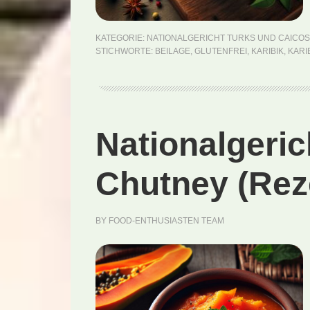
KATEGORIE:
NATIONALGERICHT TURKS UND CAICOS
STICHWORTE:
BEILAGE
,
GLUTENFREI
,
KARIBIK
,
KARI
Nationalgeric
Chutney (Rez
BY
FOOD-ENTHUSIASTEN TEAM