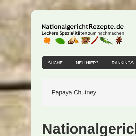
Zur
Zum
Zur
Hauptnavigation
Inhalt
Seitenspalte
springen
springen
springen
SUCHE
NEU HIER?
RANKINGS
Papaya Chutney
Nationalgeric