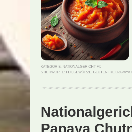
KATEGORIE:
NATIONALGERICHT FIJI
STICHWORTE:
FIJI
,
GEWÜRZE
,
GLUTENFREI
,
PAPAYA
Nationalgeri
Papaya Chutn