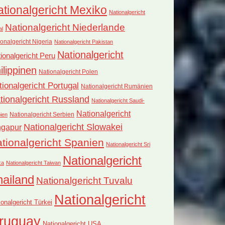
tionalgericht Mexiko
Nationalgericht
Nationalgericht Niederlande
al
onalgericht Nigeria
Nationalgericht Pakistan
Nationalgericht
ionalgericht Peru
ilippinen
Nationalgericht Polen
tionalgericht Portugal
Nationalgericht Rumänien
tionalgericht Russland
Nationalgericht Saudi-
Nationalgericht
Nationalgericht Serbien
ien
Nationalgericht Slowakei
ngapur
tionalgericht Spanien
Nationalgericht Sri
Nationalgericht
ka
Nationalgericht Taiwan
hailand
Nationalgericht Tuvalu
Nationalgericht
ionalgericht Türkei
ruguay
Nationalgericht USA