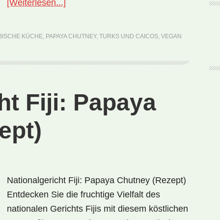
ÜberNationalgericht
[Weiterlesen...]
Turks
und
BISCHE KÜCHE
,
PAPAYA CHUTNEY
,
TURKS UND CAICOS
,
VEGAN
Caicos:
Papaya
Chutney
(Rezept)
ht Fiji: Papaya
ept)
Nationalgericht Fiji: Papaya Chutney (Rezept)
Entdecken Sie die fruchtige Vielfalt des
nationalen Gerichts Fijis mit diesem köstlichen