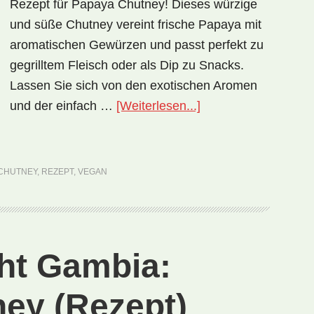
Rezept für Papaya Chutney! Dieses würzige
und süße Chutney vereint frische Papaya mit
aromatischen Gewürzen und passt perfekt zu
gegrilltem Fleisch oder als Dip zu Snacks.
Lassen Sie sich von den exotischen Aromen
ÜberNationalgericht
und der einfach …
[Weiterlesen...]
Fiji:
Papaya
Chutney
 CHUTNEY
,
REZEPT
,
VEGAN
(Rezept)
cht Gambia:
ey (Rezept)