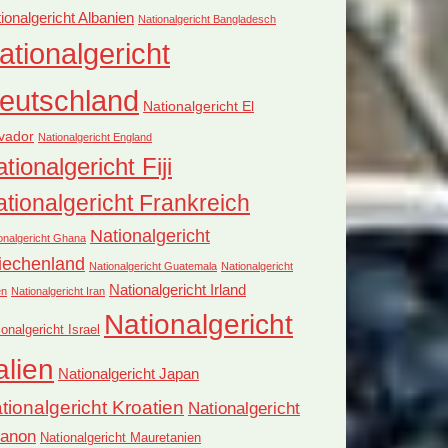
ionalgericht Albanien
Nationalgericht Bangladesch
ationalgericht
eutschland
Nationalgericht El
vador
Nationalgericht England
tionalgericht Fiji
tionalgericht Frankreich
Nationalgericht
onalgericht Ghana
iechenland
Nationalgericht Guatemala
Nationalgericht
Nationalgericht Irland
en
Nationalgericht Iran
Nationalgericht
ionalgericht Israel
alien
Nationalgericht Japan
tionalgericht Kroatien
Nationalgericht
banon
Nationalgericht Mauretanien