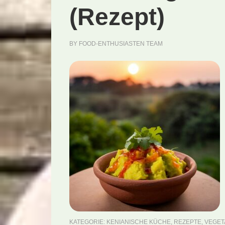
(Rezept)
BY
FOOD-ENTHUSIASTEN TEAM
KATEGORIE:
KENIANISCHE KÜCHE
,
REZEPTE
,
VEGET