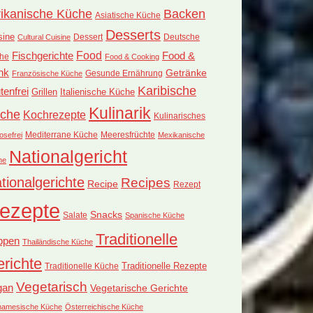
rikanische Küche
Backen
Asiatische Küche
Desserts
sine
Dessert
Deutsche
Cultural Cuisine
Food
Fischgerichte
Food &
he
Food & Cooking
nk
Getränke
Französische Küche
Gesunde Ernährung
Karibische
tenfrei
Grillen
Italienische Küche
Kulinarik
che
Kochrezepte
Kulinarisches
Mediterrane Küche
Meeresfrüchte
osefrei
Mexikanische
Nationalgericht
he
tionalgerichte
Recipes
Recipe
Rezept
ezepte
Snacks
Salate
Spanische Küche
Traditionelle
ppen
Thailändische Küche
richte
Traditionelle Küche
Traditionelle Rezepte
Vegetarisch
gan
Vegetarische Gerichte
tnamesische Küche
Österreichische Küche