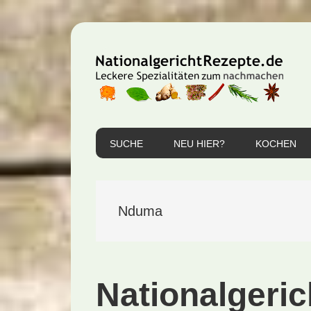
Zur
Zum
Zur
Hauptnavigation
Inhalt
Seitenspalte
springen
springen
springen
SUCHE
NEU HIER?
KOCHEN
Nduma
Nationalgeri