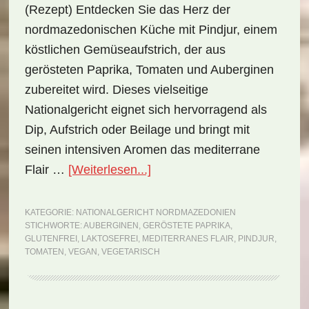
(Rezept) Entdecken Sie das Herz der
nordmazedonischen Küche mit Pindjur, einem
köstlichen Gemüseaufstrich, der aus
gerösteten Paprika, Tomaten und Auberginen
zubereitet wird. Dieses vielseitige
Nationalgericht eignet sich hervorragend als
Dip, Aufstrich oder Beilage und bringt mit
seinen intensiven Aromen das mediterrane
ÜberNationalgericht
Flair …
[Weiterlesen...]
Nordmazedonien:
Pindjur
KATEGORIE:
NATIONALGERICHT NORDMAZEDONIEN
STICHWORTE:
AUBERGINEN
,
GERÖSTETE PAPRIKA
,
(Rezept)
GLUTENFREI
,
LAKTOSEFREI
,
MEDITERRANES FLAIR
,
PINDJUR
,
TOMATEN
,
VEGAN
,
VEGETARISCH