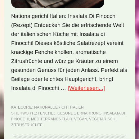
Nationalgericht Italien: Insalata Di Finocchi
(Rezept) Entdecken Sie die erfrischende Welt
der italienischen Küche mit Insalata di
Finocchi! Dieses köstliche Salatrezept vereint
knackige Fenchelknollen, aromatische
Zitrusfrüchte und würzige Kräuter zu einem
gesunden Genuss für jeden Anlass. Perfekt als
Beilage oder leichtes Hauptgericht, bringt
ÜberNationalg
Insalata di Finocchi …
[Weiterlesen...]
Italien:
Insalata
KATEGORIE:
NATIONALGERICHT ITALIEN
STICHWORTE:
FENCHEL
,
GESUNDE ERNÄHRUNG
,
INSALATA DI
di
FINOCCHI
,
MEDITERRANES FLAIR
,
VEGAN
,
VEGETARISCH
,
Finocchi
ZITRUSFRÜCHTE
(Rezept)