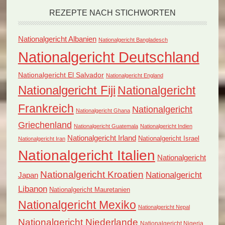
REZEPTE NACH STICHWORTEN
Nationalgericht Albanien
Nationalgericht Bangladesch
Nationalgericht Deutschland
Nationalgericht El Salvador
Nationalgericht England
Nationalgericht Fiji
Nationalgericht
Frankreich
Nationalgericht
Nationalgericht Ghana
Griechenland
Nationalgericht Guatemala
Nationalgericht Indien
Nationalgericht Irland
Nationalgericht Israel
Nationalgericht Iran
Nationalgericht Italien
Nationalgericht
Nationalgericht Kroatien
Nationalgericht
Japan
Libanon
Nationalgericht Mauretanien
Nationalgericht Mexiko
Nationalgericht Nepal
Nationalgericht Niederlande
Nationalgericht Nigeria