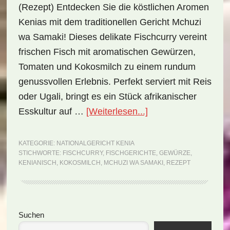
(Rezept) Entdecken Sie die köstlichen Aromen
Kenias mit dem traditionellen Gericht Mchuzi
wa Samaki! Dieses delikate Fischcurry vereint
frischen Fisch mit aromatischen Gewürzen,
Tomaten und Kokosmilch zu einem rundum
genussvollen Erlebnis. Perfekt serviert mit Reis
oder Ugali, bringt es ein Stück afrikanischer
ÜberNationalgericht
Esskultur auf …
[Weiterlesen...]
Kenia:
Mchuzi
KATEGORIE:
NATIONALGERICHT KENIA
STICHWORTE:
FISCHCURRY
,
FISCHGERICHTE
,
GEWÜRZE
,
wa
KENIANISCH
,
KOKOSMILCH
,
MCHUZI WA SAMAKI
,
REZEPT
Samaki
(Rezept)
Seitenspalte
Suchen