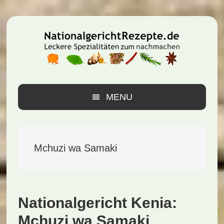
Zur
Zum
Zur
Hauptnavigation
Inhalt
Seitenspalte
springen
springen
springen
MENU
Mchuzi wa Samaki
Nationalgericht Kenia:
Mchuzi wa Samaki