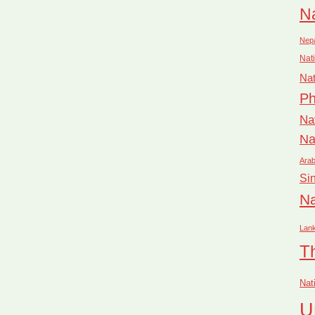
Na
Nep
Nati
Nat
Ph
Na
Na
Arab
Si
Na
Lan
T
Nat
U