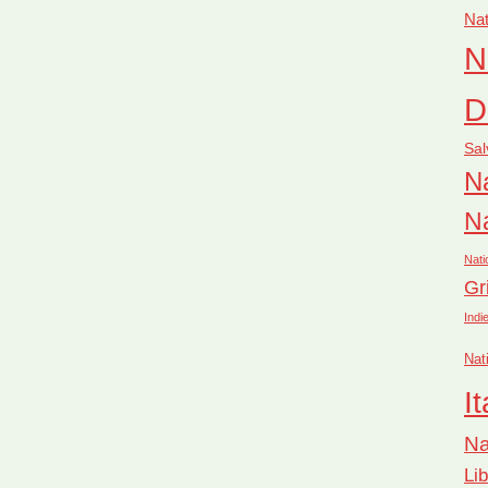
Nat
N
D
Sal
Na
Na
Nati
Gr
Indi
Nat
It
Na
Li