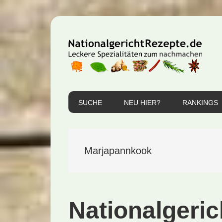
Zur
Zum
Zur
Hauptnavigation
Inhalt
Seitenspalte
springen
springen
springen
SUCHE
NEU HIER?
RANKINGS
Marjapannkook
Nationalgeric