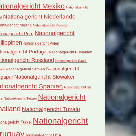
tionalgericht Mexiko
Nationalgericht
Nationalgericht Niederlande
al
onalgericht Nigeria
Nationalgericht Pakistan
Nationalgericht
ionalgericht Peru
ilippinen
Nationalgericht Polen
tionalgericht Portugal
Nationalgericht Rumänien
tionalgericht Russland
Nationalgericht Saudi-
Nationalgericht
Nationalgericht Serbien
ien
Nationalgericht Slowakei
ngapur
tionalgericht Spanien
Nationalgericht Sri
Nationalgericht
ka
Nationalgericht Taiwan
hailand
Nationalgericht Tuvalu
Nationalgericht
ionalgericht Türkei
ruguay
Nationalgericht USA