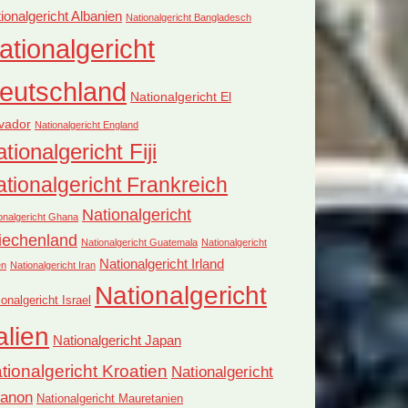
ionalgericht Albanien
Nationalgericht Bangladesch
ationalgericht
eutschland
Nationalgericht El
vador
Nationalgericht England
tionalgericht Fiji
tionalgericht Frankreich
Nationalgericht
onalgericht Ghana
iechenland
Nationalgericht Guatemala
Nationalgericht
Nationalgericht Irland
en
Nationalgericht Iran
Nationalgericht
ionalgericht Israel
alien
Nationalgericht Japan
tionalgericht Kroatien
Nationalgericht
banon
Nationalgericht Mauretanien