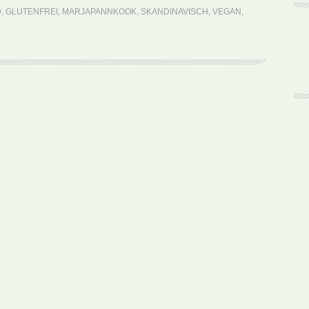
Marjapannkook
D
,
GLUTENFREI
,
MARJAPANNKOOK
,
SKANDINAVISCH
,
VEGAN
,
(Rezept)