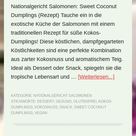
Nationalgericht Salomonen: Sweet Coconut
Dumplings (Rezept) Tauche ein in die
exotische Küche der Salomonen mit einem
traditionellen Rezept für süße Kokos-
Dumplings! Diese köstlichen, dampfgegarteten
Köstlichkeiten sind eine perfekte Kombination
aus zarter Kokosnuss und aromatischem Teig.
Ideal als Dessert oder Snack, spiegeln sie die
ÜberNati
tropische Lebensart und …
[Weiterlesen...]
Salomon
Sweet
KATEGORIE:
NATIONALGERICHT SALOMONEN
STICHWORTE:
DESSERT
,
GESUND
,
GLUTENFREI
,
KOKOS-
Coconut
DUMPLINGS
,
KOKOSNUSS
,
SNACK
,
SWEET COCONUT
Dumplin
DUMPLINGS
,
VEGAN
(Rezept)