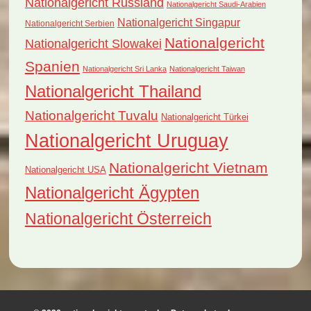
Nationalgericht Russland
Nationalgericht Saudi-Arabien
Nationalgericht Singapur
Nationalgericht Serbien
Nationalgericht
Nationalgericht Slowakei
Spanien
Nationalgericht Sri Lanka
Nationalgericht Taiwan
Nationalgericht Thailand
Nationalgericht Tuvalu
Nationalgericht Türkei
Nationalgericht Uruguay
Nationalgericht Vietnam
Nationalgericht USA
Nationalgericht Ägypten
Nationalgericht Österreich