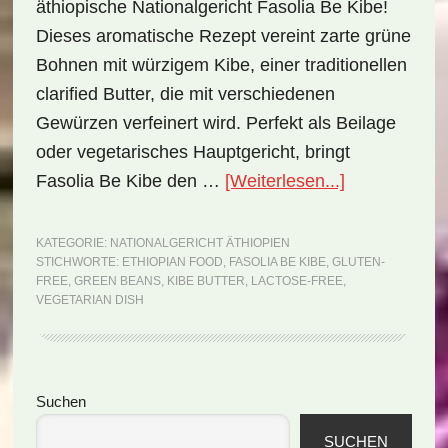
äthiopische Nationalgericht Fasolia Be Kibe!
Dieses aromatische Rezept vereint zarte grüne
Bohnen mit würzigem Kibe, einer traditionellen
clarified Butter, die mit verschiedenen
Gewürzen verfeinert wird. Perfekt als Beilage
oder vegetarisches Hauptgericht, bringt
ÜberNational
Fasolia Be Kibe den …
[Weiterlesen...]
Äthiopien:
Fasolia
KATEGORIE:
NATIONALGERICHT ÄTHIOPIEN
STICHWORTE:
ETHIOPIAN FOOD
,
FASOLIA BE KIBE
,
GLUTEN-
Be
FREE
,
GREEN BEANS
,
KIBE BUTTER
,
LACTOSE-FREE
,
Kibe
VEGETARIAN DISH
(Rezept)
Seitenspalte
Suchen
SUCHEN