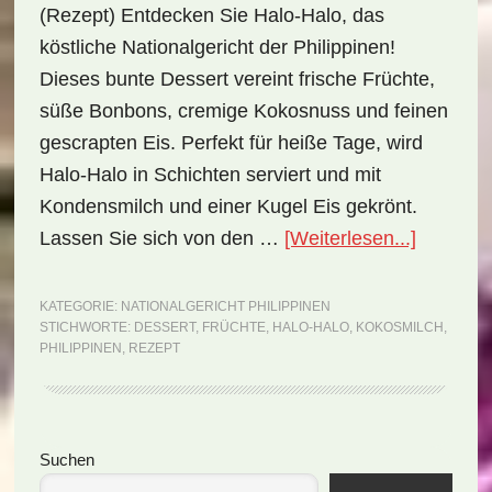
(Rezept) Entdecken Sie Halo-Halo, das
köstliche Nationalgericht der Philippinen!
Dieses bunte Dessert vereint frische Früchte,
süße Bonbons, cremige Kokosnuss und feinen
gescrapten Eis. Perfekt für heiße Tage, wird
Halo-Halo in Schichten serviert und mit
Kondensmilch und einer Kugel Eis gekrönt.
ÜberNati
Lassen Sie sich von den …
[Weiterlesen...]
Philippin
Halo-
KATEGORIE:
NATIONALGERICHT PHILIPPINEN
STICHWORTE:
DESSERT
,
FRÜCHTE
,
HALO-HALO
,
KOKOSMILCH
,
Halo
PHILIPPINEN
,
REZEPT
(Rezept)
Seitenspalte
Suchen