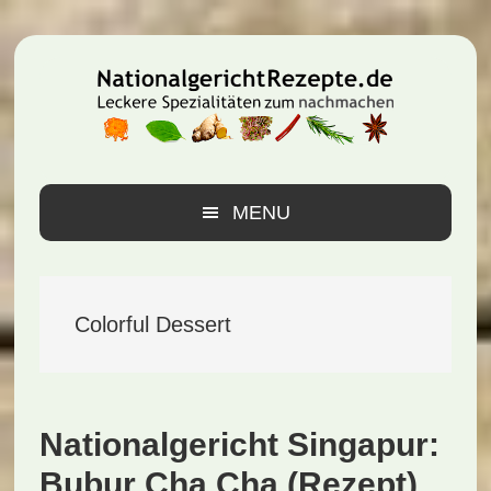
Zur
Zum
Zur
Hauptnavigation
Inhalt
Seitenspalte
springen
springen
springen
MENU
Colorful Dessert
Nationalgericht Singapur:
Bubur Cha Cha (Rezept)