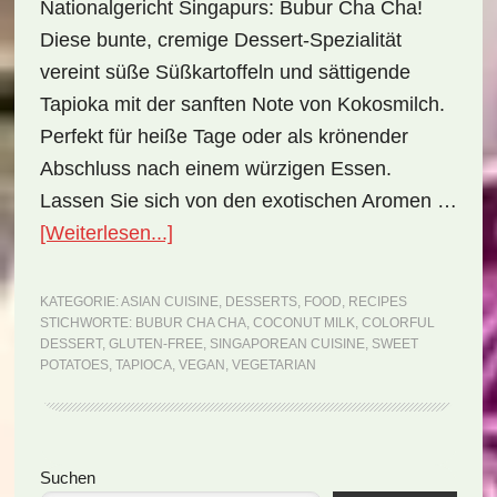
Nationalgericht Singapurs: Bubur Cha Cha!
Diese bunte, cremige Dessert-Spezialität
vereint süße Süßkartoffeln und sättigende
Tapioka mit der sanften Note von Kokosmilch.
Perfekt für heiße Tage oder als krönender
Abschluss nach einem würzigen Essen.
Lassen Sie sich von den exotischen Aromen …
ÜberNationalgericht
[Weiterlesen...]
Singapur:
Bubur
KATEGORIE:
ASIAN CUISINE
,
DESSERTS
,
FOOD
,
RECIPES
STICHWORTE:
BUBUR CHA CHA
,
COCONUT MILK
,
COLORFUL
Cha
DESSERT
,
GLUTEN-FREE
,
SINGAPOREAN CUISINE
,
SWEET
Cha
POTATOES
,
TAPIOCA
,
VEGAN
,
VEGETARIAN
(Rezept)
Seitenspalte
Suchen