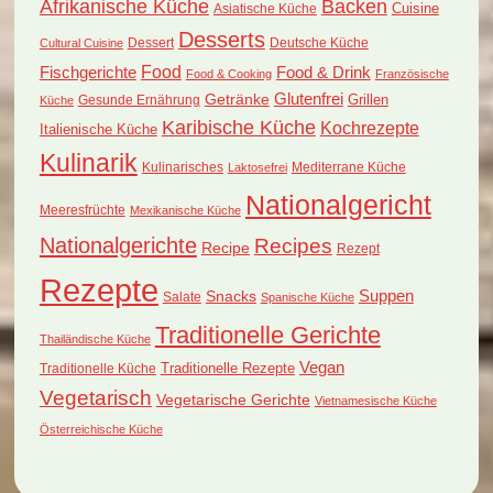
Afrikanische Küche
Backen
Cuisine
Asiatische Küche
Desserts
Dessert
Deutsche Küche
Cultural Cuisine
Food
Fischgerichte
Food & Drink
Food & Cooking
Französische
Glutenfrei
Getränke
Grillen
Küche
Gesunde Ernährung
Karibische Küche
Kochrezepte
Italienische Küche
Kulinarik
Kulinarisches
Mediterrane Küche
Laktosefrei
Nationalgericht
Meeresfrüchte
Mexikanische Küche
Nationalgerichte
Recipes
Recipe
Rezept
Rezepte
Suppen
Snacks
Salate
Spanische Küche
Traditionelle Gerichte
Thailändische Küche
Vegan
Traditionelle Küche
Traditionelle Rezepte
Vegetarisch
Vegetarische Gerichte
Vietnamesische Küche
Österreichische Küche